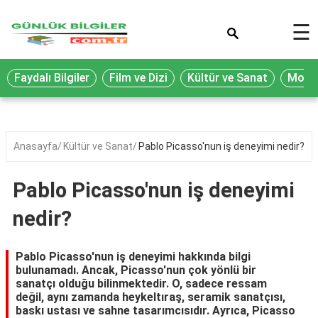
×
☰
Eğitim
Faydalı Bilgiler
Film ve Dizi
Kültür ve Sanat
Moda 
Ekonomi
Sağlık
Seyahat
Anasayfa
Kültür ve Sanat
Pablo Picasso'nun iş deneyimi nedir?
Spor
Pablo Picasso'nun iş deneyimi
Oyun
nedir?
Yaşam
Hukuk
Pablo Picasso'nun iş deneyimi hakkında bilgi
bulunamadı. Ancak, Picasso'nun çok yönlü bir
Blog
sanatçı olduğu bilinmektedir. O, sadece ressam
değil, aynı zamanda heykeltıraş, seramik sanatçısı,
baskı ustası ve sahne tasarımcısıdır. Ayrıca, Picasso