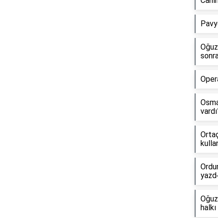
Canı
Pavy
Oğuz 
sonra
Opera
Osma
vardı
Ortaç
kullan
Ordu
yazd
Oğuz
halkı