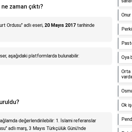
sanat
 ne zaman çıktı?
Onur 
rt Ordusu" adlı eseri,
20 Mayıs 2017
tarihinde
Perkü
Pasto
ser, aşağıdaki platformlarda bulunabilir:
Oya 
Orta 
vardı
Osman
uruldu?
Ok iş
Pend
bağlamda değerlendirilebilir: 1. İslami referanslar
usu" adlı marş, 3 Mayıs Türkçülük Günü'nde