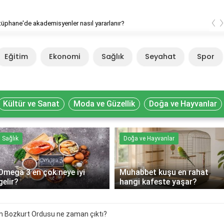
‹
ütüphane'de akademisyenler nasıl yararlanır?
Eğitim
Ekonomi
Sağlık
Seyahat
Spor
Kültür ve Sanat
Moda ve Güzellik
Doğa ve Hayvanlar
Sağlık
Doğa ve Hayvanlar
Omega 3 en çok neye iyi
Muhabbet kuşu en rahat
gelir?
hangi kafeste yaşar?
n Bozkurt Ordusu ne zaman çıktı?