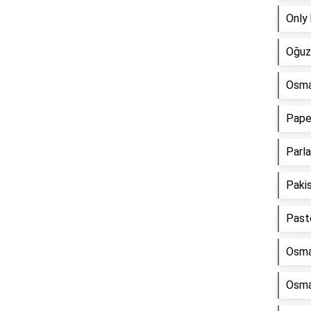
Only 
Oğuz 
Osman
Paper
Parla
Pakis
Past
Osman
Osman