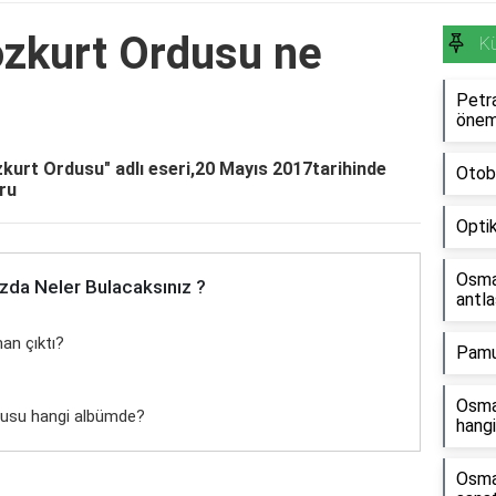
zkurt Ordusu ne
Kü
Petra
önem
urt Ordusu" adlı eseri,20 Mayıs 2017tarihinde
Otoba
ru
Optik
Osman
zda Neler Bulacaksınız ?
antla
an çıktı?
Pamuk
Osman
dusu hangi albümde?
hangi
Osma