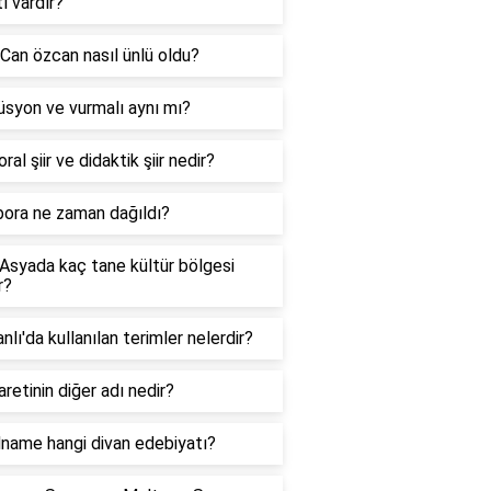
ı vardır?
Can özcan nasıl ünlü oldu?
syon ve vurmalı aynı mı?
ral şiir ve didaktik şiir nedir?
bora ne zaman dağıldı?
Asyada kaç tane kültür bölgesi
r?
lı'da kullanılan terimler nelerdir?
aretinin diğer adı nedir?
name hangi divan edebiyatı?