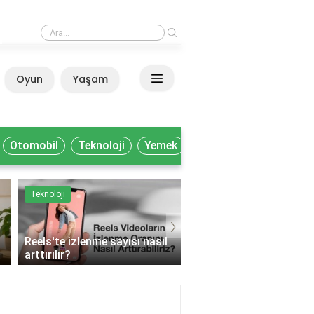
›
Milli Kütüphane'de akademisyenler nasıl yararlanır?
Oyun
Yaşam
Anasayfa
Otomobil
Teknoloji
Yemek
Teknoloji
Yemek
›
Reels'te izlenme sayısı nasıl
arttırılır?
Muhtelif gıda ne deme