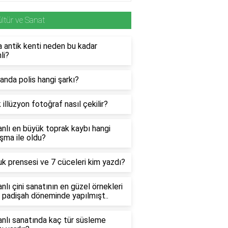
ltür ve Sanat
 antik kenti neden bu kadar
li?
nda polis hangi şarkı?
 illüzyon fotoğraf nasıl çekilir?
lı en büyük toprak kaybı hangi
şma ile oldu?
 prensesi ve 7 cüceleri kim yazdı?
lı çini sanatının en güzel örnekleri
 padişah döneminde yapılmışt..
nlı sanatında kaç tür süsleme