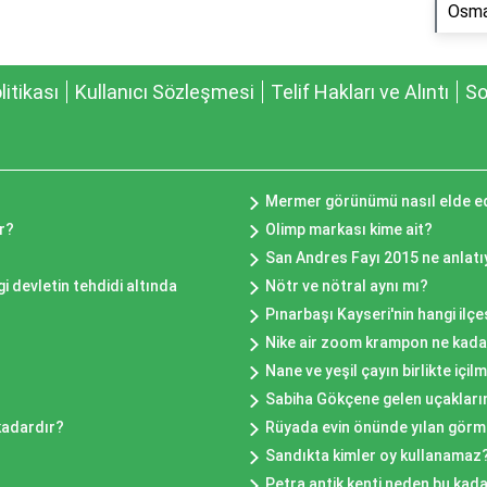
Osma
olitikası
Kullanıcı Sözleşmesi
Telif Hakları ve Alıntı
So
Mermer görünümü nasıl elde ed
r?
Olimp markası kime ait?
San Andres Fayı 2015 ne anlatı
 devletin tehdidi altında
Nötr ve nötral aynı mı?
Pınarbaşı Kayseri'nin hangi ilç
Nike air zoom krampon ne kada
Nane ve yeşil çayın birlikte içilm
Sabiha Gökçene gelen uçakların
kadardır?
Rüyada evin önünde yılan gör
Sandıkta kimler oy kullanamaz
Petra antik kenti neden bu kad