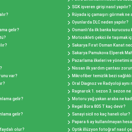
SGK işveren girişi nasıl yapılır?
alır?
Rüyada iç çamaşırı görmek ne 
Oyunlarda DLC neden yapılır?
ama gelir?
Osmanlı'da ilk banka kurucusu 
stü?
Motosikleti çekici ile taşımak iç
lır?
Sakarya Fırat Osman Kanat ned
Sakarya Pamukova Elperek Mahal
Pazarlama ilkeleri ve yönetimi 
r?
Nissan ilk yardım çantası zoru
runu var?
Mikrofiber temizlik bezi sağlıkl
ur?
Oral Diagnoz ve Radyoloji aynı 
Ragnarok 1. sezon 3. sezon n
nlama gelir?
Motoru yağ yakan araba ne kad
Regal Bora 805 T kaç devir?
nlama gelir?
Sanayi sicil no kaç haneli olur?
Papara 6 ay kullanılmayan hesap
 faydalı olur?
Optik illüzyon fotoğraf nasıl çek