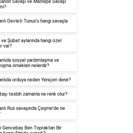
kanon Savaşı ve Maltepe Savaşı
mı?
lı Devleti Tunus'u hangi savaşla
ve Şubat aylarında hangi özel
r var?
nlıda sosyal yardımlaşma ve
ışma örnekleri nelerdir?
lıda orduya neden Yeniçeri denir?
taşı tesbih zamanla ne renk olur?
nlı Rus savaşında Çeşme'de ne
?
n Gencebay Ben Topraktan Bir