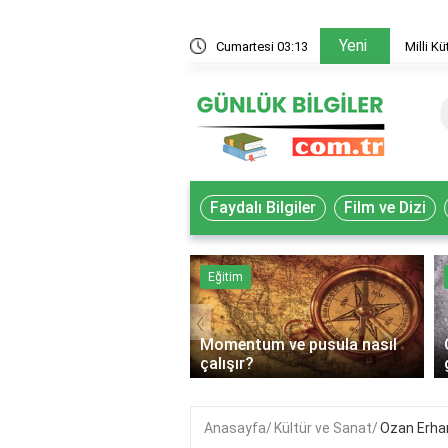
Yeni
 akademisyenler nasıl yararlanır?
Cumartesi 03:13
Milli K
Faydalı Bilgiler
Film ve Dizi
k
Eğitim
‹
Momentum ve pusula nasıl
lif gıda ne demek?
çalışır?
Anasayfa
Kültür ve Sanat
Ozan Erha