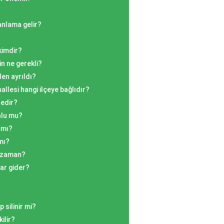
anlama gelir?
kimdir?
in ne gerekli?
en ayrıldı?
lesi hangi ilçeye bağlıdır?
nedir?
nlu mu?
ı mı?
mı?
e zaman?
ar gider?
 silinir mi?
ilir?