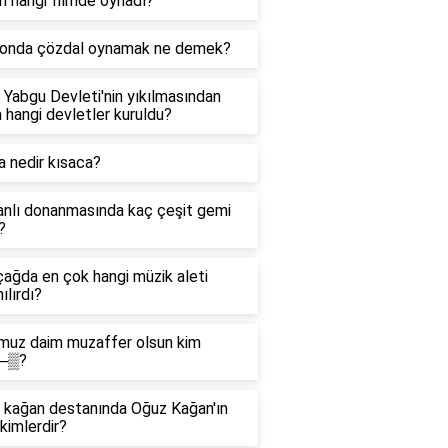
m hangi filmde oynadı?
onda çözdal oynamak ne demek?
Yabgu Devleti'nin yıkılmasından
 hangi devletler kuruldu?
 nedir kısaca?
nlı donanmasında kaç çeşit gemi
?
ağda en çok hangi müzik aleti
ılırdı?
muz daim muzaffer olsun kim
─▒?
 kağan destanında Oğuz Kağan'ın
 kimlerdir?