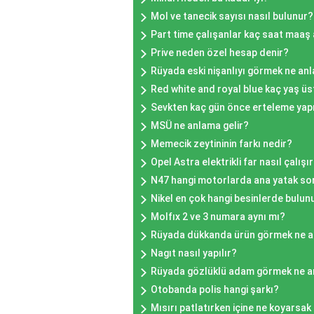
Mol ve tanecik sayısı nasıl bulunur?
Part time çalışanlar kaç saat maaş 
Prive neden özel hesap denir?
Rüyada eski nişanlıyı görmek ne anl
Red white and royal blue kaç yaş ü
Sevkten kaç gün önce erteleme yapı
MSÜ ne anlama gelir?
Memecik zeytininin farkı nedir?
Opel Astra elektrikli far nasıl çalışı
N47 hangi motorlarda ana yatak so
Nikel en çok hangi besinlerde bulun
Molfıx 2 ve 3 numara aynı mı?
Rüyada dükkanda ürün görmek ne a
Nagıt nasıl yapılır?
Rüyada gözlüklü adam görmek ne a
Otobanda polis hangi şarkı?
Mısırı patlatırken içine ne koyarsak