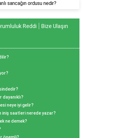
nlı sancağın ordusu nedir?
rumluluk Reddi
Bize Ulaşın
ilir?
yor?
esindedir?
r dayanıklı?
esi neye iyi gelir?
 iniş saatleri nerede yazar?
mek ne demek?
?
ar önemli?