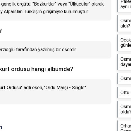
Pale
i gençlik örgütü: "Bozkurtlar" veya "Ülkücüler" olarak
aynı 
y Alparslan Türkeş'in girişimiyle kurulmuştur.
Osman
aldı?
?
Ocak 
günle
ioğlu tarafından yazılmış bir eserdir.
Osma
dayan
kurt ordusu hangi albümde?
Osman
t Ordusu" adlı eseri, "Ordu Marşı - Single"
Oltu 
Osma
oldu
Orha
ı