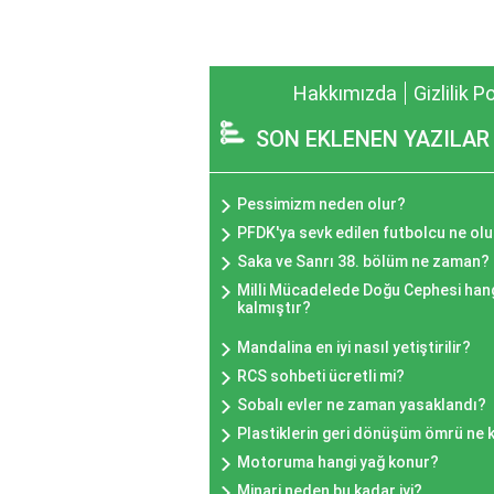
Hakkımızda
Gizlilik P
SON EKLENEN YAZILAR
Pessimizm neden olur?
PFDK'ya sevk edilen futbolcu ne olu
Saka ve Sanrı 38. bölüm ne zaman?
Milli Mücadelede Doğu Cephesi hangi
kalmıştır?
Mandalina en iyi nasıl yetiştirilir?
RCS sohbeti ücretli mi?
Sobalı evler ne zaman yasaklandı?
Plastiklerin geri dönüşüm ömrü ne 
Motoruma hangi yağ konur?
Minari neden bu kadar iyi?