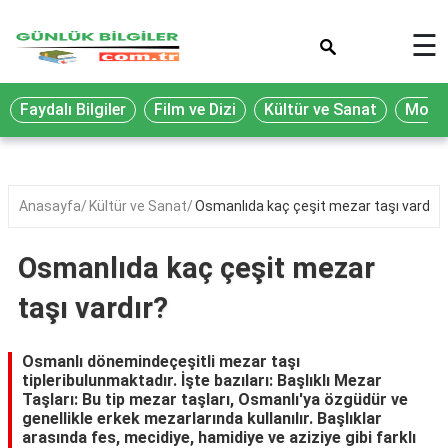
×
☰
Eğitim
Faydalı Bilgiler
Film ve Dizi
Kültür ve Sanat
Moda 
Ekonomi
Sağlık
Seyahat
Anasayfa
Kültür ve Sanat
Osmanlıda kaç çeşit mezar taşı vardır?
Spor
Osmanlıda kaç çeşit mezar
Oyun
taşı vardır?
Yaşam
Hukuk
Osmanlı dönemindeçeşitli mezar taşı
tipleribulunmaktadır. İşte bazıları: Başlıklı Mezar
Blog
Taşları: Bu tip mezar taşları, Osmanlı'ya özgüdür ve
genellikle erkek mezarlarında kullanılır. Başlıklar
arasında fes, mecidiye, hamidiye ve aziziye gibi farklı