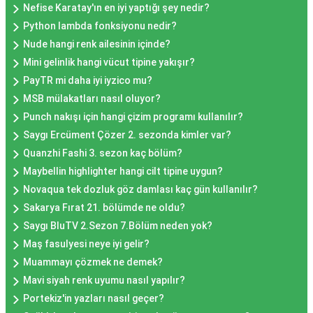
Nefise Karatay'ın en iyi yaptığı şey nedir?
Python lambda fonksiyonu nedir?
Nude hangi renk ailesinin içinde?
Mini gelinlik hangi vücut tipine yakışır?
PayTR mi daha iyi iyzico mu?
MSB mülakatları nasıl oluyor?
Punch nakışı için hangi çizim programı kullanılır?
Saygı Ercüment Çözer 2. sezonda kimler var?
Quanzhi Fashi 3. sezon kaç bölüm?
Maybellin highlighter hangi cilt tipine uygun?
Novaqua tek dozluk göz damlası kaç gün kullanılır?
Sakarya Fırat 21. bölümde ne oldu?
Saygı BluTV 2.Sezon 7.Bölüm neden yok?
Maş fasulyesi neye iyi gelir?
Muammayı çözmek ne demek?
Mavi siyah renk uyumu nasıl yapılır?
Portekiz'in yazları nasıl geçer?