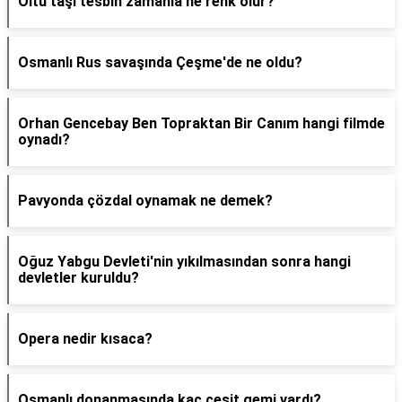
Oltu taşı tesbih zamanla ne renk olur?
Osmanlı Rus savaşında Çeşme'de ne oldu?
Orhan Gencebay Ben Topraktan Bir Canım hangi filmde
oynadı?
Pavyonda çözdal oynamak ne demek?
Oğuz Yabgu Devleti'nin yıkılmasından sonra hangi
devletler kuruldu?
Opera nedir kısaca?
Osmanlı donanmasında kaç çeşit gemi vardı?