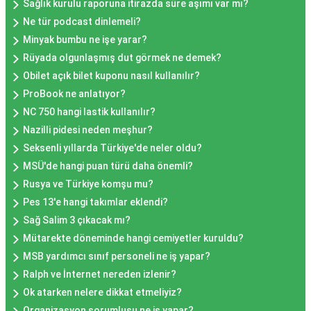
Sağlık kurulu raporuna itirazda süre aşımı var mı?
Ne tür podcast dinlemeli?
Minyak bumbu ne işe yarar?
Rüyada olgunlaşmış dut görmek ne demek?
Obilet açık bilet kuponu nasıl kullanılır?
ProBook ne anlatıyor?
NC 750 hangi lastik kullanılır?
Nazilli pidesi neden meşhur?
Seksenli yıllarda Türkiye'de neler oldu?
MSÜ'de hangi puan türü daha önemli?
Rusya ve Türkiye komşu mu?
Pes 13'e hangi takımlar eklendi?
Sağ Salim 3 çıkacak mı?
Mütarekte döneminde hangi cemiyetler kuruldu?
MSB yardımcı sınıf personeli ne iş yapar?
Ralph ve İnternet nereden izlenir?
Ok atarken nelere dikkat etmeliyiz?
Organizasyon sorumlusu ne iş yapar?