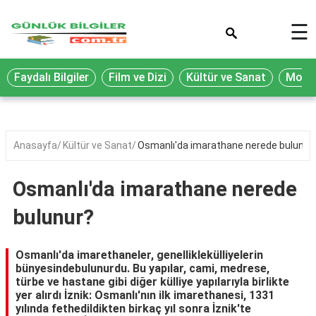
×
☰
Eğitim
Faydalı Bilgiler
Film ve Dizi
Kültür ve Sanat
Moda 
Ekonomi
Sağlık
Seyahat
Anasayfa
Kültür ve Sanat
Osmanlı'da imarathane nerede bulunur
Spor
Osmanlı'da imarathane nerede
Oyun
bulunur?
Yaşam
Hukuk
Osmanlı'da imarethaneler, genelliklekülliyelerin
bünyesindebulunurdu. Bu yapılar, cami, medrese,
Blog
türbe ve hastane gibi diğer külliye yapılarıyla birlikte
yer alırdı İznik: Osmanlı'nın ilk imarethanesi, 1331
yılında fethedildikten birkaç yıl sonra İznik'te