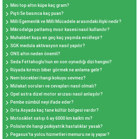
Mini top altın küpe kaç gram?
Pişti 5e basınca kaç puan?
Milli Egemenlik ve Milli Mücadele arasındaki ilişki nedir?
Mikrodalga patlamış mısır kasesi nasıl kullanılır?
Muhabbet kuşu en geç kaç yaşında evcilleşir?
SGK medula aktivasyon nasıl yapılır?
ONS altın neden önemli?
Seda Fettahoglu'nun en son oynadığı dizi hangisi?
Rüyada kırmızı biber görmek ne anlama gelir?
Nem böcekleri hangi kokuyu sevmez?
Mülakat soruları ve cevapları nasıl olmalı?
Opel astra dizel motor arızası nasıl anlaşılır?
Pembe sümbül neyi ifade eder?
Orta Asyada kaç tane kültür bölgesi vardır?
Motosiklet satışı 6 ay 6000 km kalktı mı?
Polislerde hangi psikiyatrik hastalıklar yasak?
Pegasus'ta yolcu hizmetleri memuru ne iş yapar?