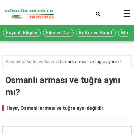
×
☰
Eğitim
Faydalı Bilgiler
Film ve Dizi
Kültür ve Sanat
Moda 
Ekonomi
Sağlık
Seyahat
Anasayfa
Kültür ve Sanat
Osmanlı arması ve tuğra aynı mı?
Spor
Osmanlı arması ve tuğra aynı
Oyun
mı?
Yaşam
Hukuk
Hayır, Osmanlı arması ve tuğra aynı değildir.
Blog