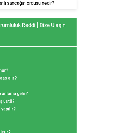
nlı sancağın ordusu nedir?
rumluluk Reddi
Bize Ulaşın
unur?
aaş alır?
e anlama gelir?
aş üstü?
yapılır?
lışır?