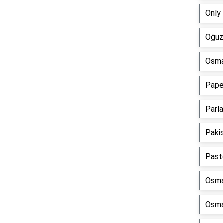
Only 
Oğuz 
Osman
Paper
Parla
Pakis
Past
Osman
Osman