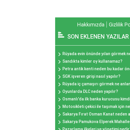
Hakkımızda
Gizlilik P
SON EKLENEN YAZILAR
Rüyada evin önünde yılan görmek 
Sandıkta kimler oy kullanamaz?
Petra antik kenti neden bu kadar ön
SGK işveren girişi nasıl yapılır?
Rüyada iç çamaşırı görmek ne anlam
Oyunlarda DLC neden yapılır?
Osmanlı'da ilk banka kurucusu kimd
Motosikleti çekici ile taşımak için ne
Sakarya Fırat Osman Kanat neden a
Sakarya Pamukova Elperek Mahallesi
Pazarlama ilkeleri ve yönetimi nedir