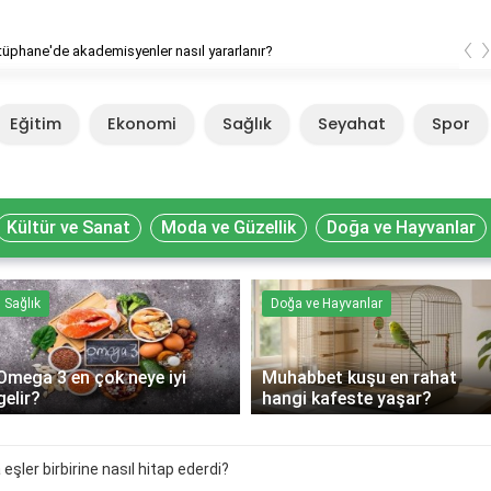
‹
ütüphane'de akademisyenler nasıl yararlanır?
Eğitim
Ekonomi
Sağlık
Seyahat
Spor
Kültür ve Sanat
Moda ve Güzellik
Doğa ve Hayvanlar
Sağlık
Doğa ve Hayvanlar
Omega 3 en çok neye iyi
Muhabbet kuşu en rahat
gelir?
hangi kafeste yaşar?
şler birbirine nasıl hitap ederdi?