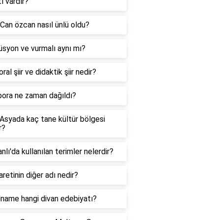
ı vardır?
Can özcan nasıl ünlü oldu?
syon ve vurmalı aynı mı?
ral şiir ve didaktik şiir nedir?
bora ne zaman dağıldı?
Asyada kaç tane kültür bölgesi
r?
lı'da kullanılan terimler nelerdir?
aretinin diğer adı nedir?
name hangi divan edebiyatı?