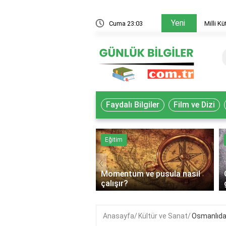
Yeni
 akademisyenler nasıl yararlanır?
Cuma 23:03
Milli K
Faydalı Bilgiler
Film ve Dizi
k
Eğitim
‹
Momentum ve pusula nasıl
lif gıda ne demek?
çalışır?
Anasayfa
Kültür ve Sanat
Osmanlıda e