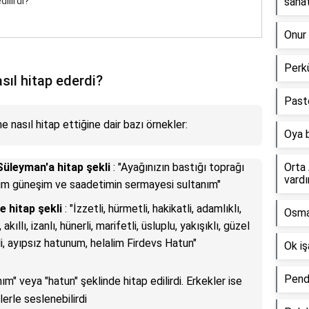
ilirdi?
sanat
Onur 
Perkü
sıl hitap ederdi?
Pasto
 nasıl hitap ettiğine dair bazı örnekler:
Oya 
Süleyman'a hitap şekli
: "Ayağınızın bastığı toprağı
Orta 
vardı
im güneşim ve saadetimin sermayesi sultanım"
e hitap şekli
: "İzzetli, hürmetli, hakikatli, adamlıklı,
Osman
, akıllı, izanlı, hünerli, marifetli, üsluplu, yakışıklı, güzel
elli, ayıpsız hatunum, helalim Firdevs Hatun"
Ok iş
Pend
" veya "hatun" şeklinde hitap edilirdi. Erkekler ise
elerle seslenebilirdi