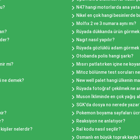
mu?
N47 hangi motorlarda ana yata
Nikel en çok hangi besinlerde b
Molfıx 2 ve 3 numara aynı mı?
man?
Rüyada dükkanda ürün görmek 
ider?
Nagıt nasıl yapılır?
Rüyada gözlüklü adam görmek 
Otobanda polis hangi şarkı?
nir mi?
Mısırı patlatırken içine ne koya
?
Mitoz bölünme test soruları ne
i ne demek?
New well palet hangi ülkenin m
Rüyada fotoğraf çekilmek ne a
Muson İkliminde en çok yağış al
SGK'da dosya no nerede yazar
kir?
Pokemon boyama sayfaları ücr
r?
Reaksiyon ne anlatıyor?
kişiler nelerdir?
Ral kodu nasıl seçilir?
Osmanlı en büyük toprak kaybı 