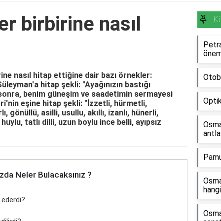
r birbirine nasıl
Kü
Petra
önem
ne nasıl hitap ettiğine dair bazı örnekler:
Otoba
üleyman'a hitap şekli: "Ayağınızın bastığı
 sonra, benim güneşim ve saadetimin sermayesi
Optik
'nin eşine hitap şekli: "İzzetli, hürmetli,
ı, gönüllü, asilli, usullu, akıllı, izanlı, hünerli,
huylu, tatlı dilli, uzun boylu ince belli, ayıpsız
Osman
antla
Pamuk
zda Neler Bulacaksınız ?
Osman
hangi
p ederdi?
Osma