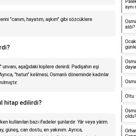
Pale
aynı 
erini "canım, hayatım, aşkım" gibi sözcüklere
Osman
aldı?
Ocak 
rdi?
günle
Osma
unvanı, aşağıdaki kişilere denirdi: Padişahın eşi
dayan
 Ayrıca, "hatun" kelimesi, Osmanlı döneminde kadınlar
Osman
nılmıştır.
Oltu 
 hitap edilirdi?
Osma
oldu
en kullanılan bazı ifadeler şunlardır: Yâr veya yârim.
ay, güneş, can dostu, en yakınım. Ayrıca,
Orha