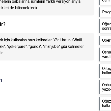
Canı
erin babalarına, isimlerin farklı versiyonlarıyla
kleri de bilinmektedir.
Pavy
ir?
Oğuz 
sonra
 için kullanılan bazı kelimeler: Yâr. Hâtun. Gönül.
Opera
âki", "şekerpare", "gonca", "mahjube" gibi kelimeler
Osma
ır.
vardı
Ortaç
kullan
ı
Ordu
yazd
Oğuz
halkı