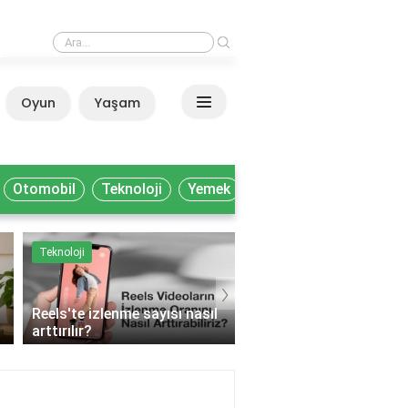
›
Milli Kütüphane'de akademisyenler nasıl yararlanır?
Oyun
Yaşam
Anasayfa
Otomobil
Teknoloji
Yemek
Teknoloji
Yemek
›
Reels'te izlenme sayısı nasıl
arttırılır?
Muhtelif gıda ne deme