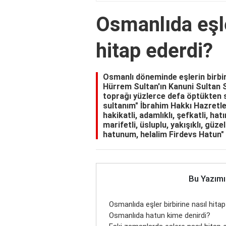
Osmanlıda eşle
hitap ederdi?
Osmanlı döneminde eşlerin birbiri
Hürrem Sultan'ın Kanuni Sultan S
toprağı yüzlerce defa öptükten
sultanım" İbrahim Hakkı Hazretleri
hakikatli, adamlıklı, şefkatli, hatırl
marifetli, üsluplu, yakışıklı, güzel 
hatunum, helalim Firdevs Hatun"
Bu Yazımı
Osmanlıda eşler birbirine nasıl hita
Osmanlıda hatun kime denirdi?