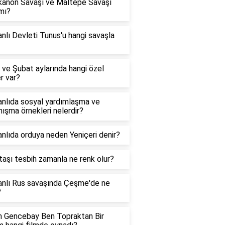
kanon Savaşı ve Maltepe Savaşı
mı?
lı Devleti Tunus'u hangi savaşla
ve Şubat aylarında hangi özel
r var?
nlıda sosyal yardımlaşma ve
ışma örnekleri nelerdir?
lıda orduya neden Yeniçeri denir?
taşı tesbih zamanla ne renk olur?
nlı Rus savaşında Çeşme'de ne
?
n Gencebay Ben Topraktan Bir