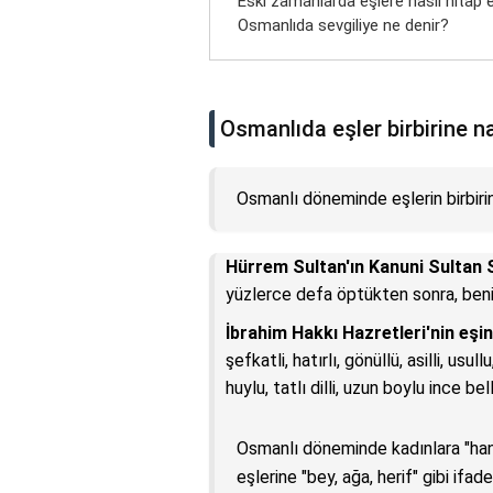
Eski zamanlarda eşlere nasıl hitap ed
Osmanlıda sevgiliye ne denir?
Osmanlıda eşler birbirine na
Osmanlı döneminde eşlerin birbirine
Hürrem Sultan'ın Kanuni Sultan 
yüzlerce defa öptükten sonra, ben
İbrahim Hakkı Hazretleri'nin eşin
şefkatli, hatırlı, gönüllü, asilli, usullu
huylu, tatlı dilli, uzun boylu ince b
Osmanlı döneminde kadınlara "hanım
eşlerine "bey, ağa, herif" gibi ifad