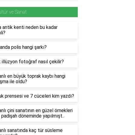
ltür ve Sanat
 antik kenti neden bu kadar
li?
nda polis hangi şarkı?
 illüzyon fotoğraf nasıl çekilir?
lı en büyük toprak kaybı hangi
şma ile oldu?
 prensesi ve 7 cüceleri kim yazdı?
lı çini sanatının en güzel örnekleri
 padişah döneminde yapılmışt..
nlı sanatında kaç tür süsleme