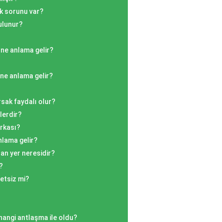
k sorunu var?
ulunur?
ne anlama gelir?
ne anlama gelir?
rsak faydalı olur?
lerdir?
arkası?
nlama gelir?
an yer neresidir?
?
etsiz mi?
hangi antlaşma ile oldu?