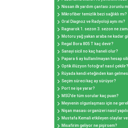
Nissan ilk yardım çantası zorunlu 
Mikrofiber temizlik bezi sağlıklı mı?
Oral Diagnoz ve Radyoloji aynı mı?
Ragnarok 1. sezon 3. sezon ne za
Motoru yağ yakan araba ne kadar g
Regal Bora 805 T kaç devir?
Sanayi sicil no kaç haneli olur?
Papara 6 ay kullanılmayan hesap sili
Optik illüzyon fotoğraf nasıl çekilir
Rüyada kendi eteğinden kan gelmes
Seçim süreci kaç ay sürüyor?
Port ne işe yarar?
MSÜ'de tüm sorular kaç puan?
Meyvenin olgunlaşması için ne gere
Nişan masası organizeri nasıl yapılı
Mustafa Kemali etkileyen olaylar ve 
Misafirim geliyor ne pişirsem?