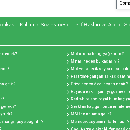
Osma
olitikası
Kullanıcı Sözleşmesi
Telif Hakları ve Alıntı
So
ne demek?
Motoruma hangi yağ konur?
Minari neden bu kadar iyi?
emli?
Mol ve tanecik sayısı nasıl bul
Part time çalışanlar kaç saat m
a gelir?
Prive neden özel hesap denir?
Rüyada eski nişanlıyı görmek n
ir?
Red white and royal blue kaç y
 gerekli?
Sevkten kaç gün önce erteleme 
yrıldı?
MSÜ ne anlama gelir?
 hangi ilçeye bağlıdır?
Memecik zeytininin farkı nedir?
?
Opel Astra elektrikli far nasıl ça