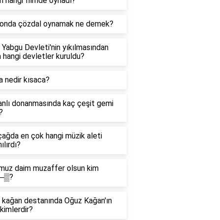
m hangi filmde oynadı?
onda çözdal oynamak ne demek?
Yabgu Devleti'nin yıkılmasından
 hangi devletler kuruldu?
 nedir kısaca?
nlı donanmasında kaç çeşit gemi
?
ağda en çok hangi müzik aleti
ılırdı?
muz daim muzaffer olsun kim
─▒?
 kağan destanında Oğuz Kağan'ın
 kimlerdir?