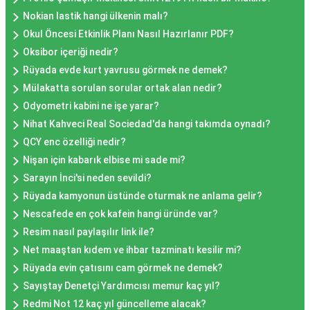
Nokian lastik hangi ülkenin malı?
Okul Öncesi Etkinlik Planı Nasıl Hazırlanır PDF?
Oksibor içeriği nedir?
Rüyada evde kurt yavrusu görmek ne demek?
Mülakatta sorulan sorular ortak alan nedir?
Odyometri kabini ne işe yarar?
Nihat Kahveci Real Sociedad'da hangi takımda oynadı?
QCY enc özelliği nedir?
Nişan için kabarık elbise mi sade mi?
Sarayın İnci'si neden sevildi?
Rüyada kamyonun üstünde oturmak ne anlama gelir?
Nescafede en çok kafein hangi üründe var?
Resim nasıl paylaşılır link ile?
Net maaştan kıdem ve ihbar tazminatı kesilir mi?
Rüyada evin çatısını cam görmek ne demek?
Sayıştay Denetçi Yardımcısı memur kaç yıl?
Redmi Not 12 kaç yıl güncelleme alacak?