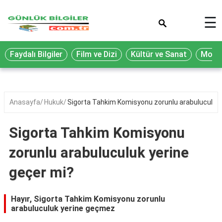
×
☰
Eğitim
Faydalı Bilgiler
Film ve Dizi
Kültür ve Sanat
Moda 
Ekonomi
Sağlık
Seyahat
Anasayfa
Hukuk
Sigorta Tahkim Komisyonu zorunlu arabuluculuk 
Spor
Sigorta Tahkim Komisyonu
Oyun
zorunlu arabuluculuk yerine
Yaşam
geçer mi?
Hukuk
Blog
Hayır, Sigorta Tahkim Komisyonu zorunlu
arabuluculuk yerine geçmez