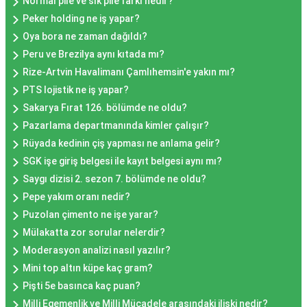
Normal pile ve sık pile farkı nedir?
Peker holding ne iş yapar?
Oya bora ne zaman dağıldı?
Peru ve Brezilya aynı kıtada mı?
Rize-Artvin Havalimanı Çamlıhemsin'e yakın mı?
PTS lojistik ne iş yapar?
Sakarya Fırat 126. bölümde ne oldu?
Pazarlama departmanında kimler çalışır?
Rüyada kedinin çiş yapması ne anlama gelir?
SGK işe giriş belgesi ile kayıt belgesi aynı mı?
Saygı dizisi 2. sezon 7. bölümde ne oldu?
Pepe yakım oranı nedir?
Puzolan çimento ne işe yarar?
Mülakatta zor sorular nelerdir?
Moderasyon analizi nasıl yazılır?
Mini top altın küpe kaç gram?
Pişti 5e basınca kaç puan?
Milli Egemenlik ve Milli Mücadele arasındaki ilişki nedir?