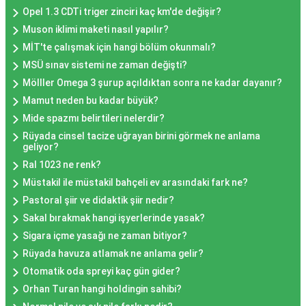
Opel 1.3 CDTi triger zinciri kaç km'de değişir?
Muson iklimi maketi nasıl yapılır?
MİT'te çalışmak için hangi bölüm okunmalı?
MSÜ sınav sistemi ne zaman değişti?
Mölller Omega 3 şurup açıldıktan sonra ne kadar dayanır?
Mamut neden bu kadar büyük?
Mide spazmı belirtileri nelerdir?
Rüyada cinsel tacize uğrayan birini görmek ne anlama
geliyor?
Ral 1023 ne renk?
Müstakil ile müstakil bahçeli ev arasındaki fark ne?
Pastoral şiir ve didaktik şiir nedir?
Sakal bırakmak hangi işyerlerinde yasak?
Sigara içme yasağı ne zaman bitiyor?
Rüyada havuza atlamak ne anlama gelir?
Otomatik oda spreyi kaç gün gider?
Orhan Turan hangi holdingin sahibi?