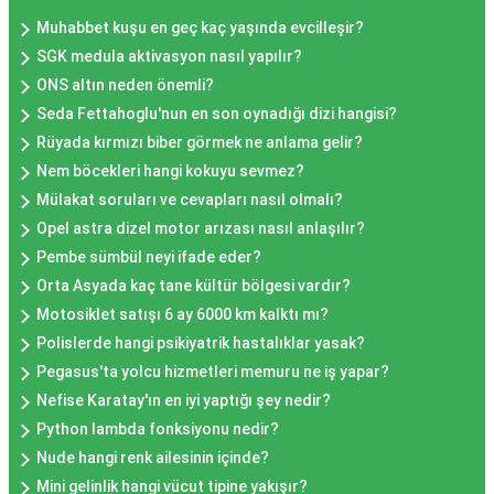
Muhabbet kuşu en geç kaç yaşında evcilleşir?
SGK medula aktivasyon nasıl yapılır?
ONS altın neden önemli?
Seda Fettahoglu'nun en son oynadığı dizi hangisi?
Rüyada kırmızı biber görmek ne anlama gelir?
Nem böcekleri hangi kokuyu sevmez?
Mülakat soruları ve cevapları nasıl olmalı?
Opel astra dizel motor arızası nasıl anlaşılır?
Pembe sümbül neyi ifade eder?
Orta Asyada kaç tane kültür bölgesi vardır?
Motosiklet satışı 6 ay 6000 km kalktı mı?
Polislerde hangi psikiyatrik hastalıklar yasak?
Pegasus'ta yolcu hizmetleri memuru ne iş yapar?
Nefise Karatay'ın en iyi yaptığı şey nedir?
Python lambda fonksiyonu nedir?
Nude hangi renk ailesinin içinde?
Mini gelinlik hangi vücut tipine yakışır?