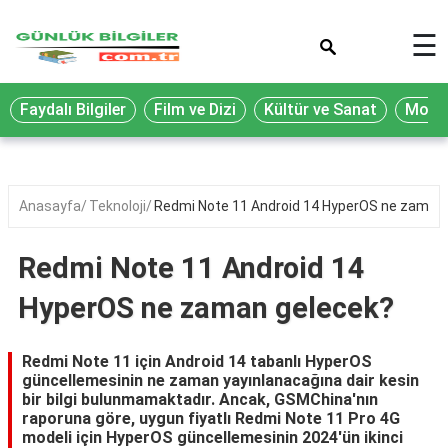
×
☰
Eğitim
Faydalı Bilgiler
Film ve Dizi
Kültür ve Sanat
Moda 
Ekonomi
Sağlık
Seyahat
Anasayfa
Teknoloji
Redmi Note 11 Android 14 HyperOS ne zaman
Spor
Redmi Note 11 Android 14
Oyun
HyperOS ne zaman gelecek?
Yaşam
Hukuk
Redmi Note 11 için Android 14 tabanlı HyperOS
güncellemesinin ne zaman yayınlanacağına dair kesin
Blog
bir bilgi bulunmamaktadır. Ancak, GSMChina'nın
raporuna göre, uygun fiyatlı Redmi Note 11 Pro 4G
modeli için HyperOS güncellemesinin 2024'ün ikinci