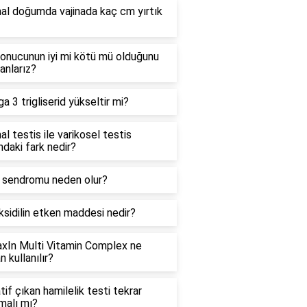
al doğumda vajinada kaç cm yırtık
onucunun iyi mi kötü mü olduğunu
 anlarız?
 3 trigliserid yükseltir mi?
l testis ile varikosel testis
ndaki fark nedir?
sendromu neden olur?
sidilin etken maddesi nedir?
axIn Multi Vitamin Complex ne
 kullanılır?
if çıkan hamilelik testi tekrar
malı mı?