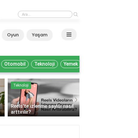
›
Milli Kütüphane'de akademisyenler nasıl yararlanır?
Oyun
Yaşam
Anasayfa
Otomobil
Teknoloji
Yemek
Teknoloji
Yemek
›
Reels'te izlenme sayısı nasıl
arttırılır?
Muhtelif gıda ne deme