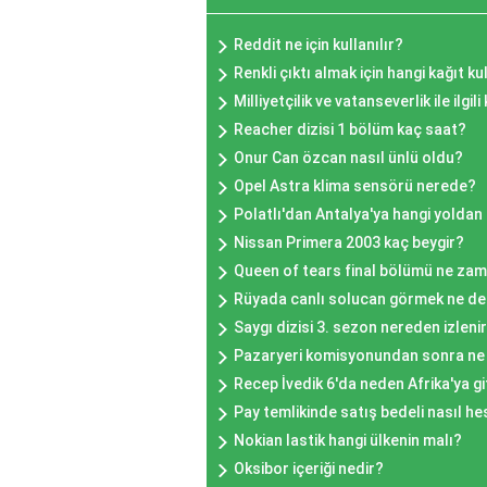
Reddit ne için kullanılır?
Renkli çıktı almak için hangi kağıt kul
Milliyetçilik ve vatanseverlik ile ilgi
Reacher dizisi 1 bölüm kaç saat?
Onur Can özcan nasıl ünlü oldu?
Opel Astra klima sensörü nerede?
Polatlı'dan Antalya'ya hangi yoldan g
Nissan Primera 2003 kaç beygir?
Queen of tears final bölümü ne za
Rüyada canlı solucan görmek ne d
Saygı dizisi 3. sezon nereden izleni
Pazaryeri komisyonundan sonra ne 
Recep İvedik 6'da neden Afrika'ya gi
Pay temlikinde satış bedeli nasıl he
Nokian lastik hangi ülkenin malı?
Oksibor içeriği nedir?