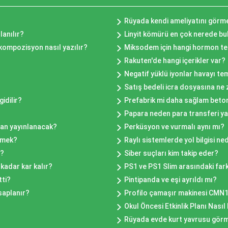
Rüyada kendi ameliyatını gör
lanılır?
Linyit kömürü en çok nerede bu
li kompozisyon nasıl yazılır?
Miksodem için hangi hormon tes
Rakuten'de hangi içerikler var?
Negatif yüklü iyonlar havayı te
Satış bedeli icra dosyasına ne
idilir?
Prefabrik mi daha sağlam bet
Papara neden para transferi 
man yayınlanacak?
Perküsyon ve vurmalı aynı mı?
emek?
Raylı sistemlerde yol bilgisi ne
r?
Siber suçları kim takip eder?
kadar kar kalır?
PS1 ve PS1 Slim arasındaki far
tti?
Pintipanda ve eşi ayrıldı mı?
saplanır?
Profilo çamaşır makinesi CMN1
Okul Öncesi Etkinlik Planı Nasıl
Rüyada evde kurt yavrusu gör