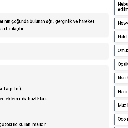
Nebul
edilm
larının çoğunda bulunan ağrı, gerginlik ve hareket
Newvi
an bir ilaçtır
Nükle
Omuz 
Optik
Neu h
l ağrıları);
Nem o
ve eklem rahatsızlıkları;
Muz h
Odo n
tesi ile kullanılmalıdır