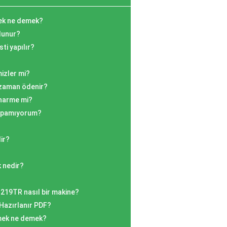
mek ne demek?
lunur?
ti yapılır?
mizler mi?
 zaman ödenir?
onarme mi?
yapamıyorum?
dir?
k nedir?
219TR nasıl bir makine?
 Hazırlanır PDF?
mek ne demek?