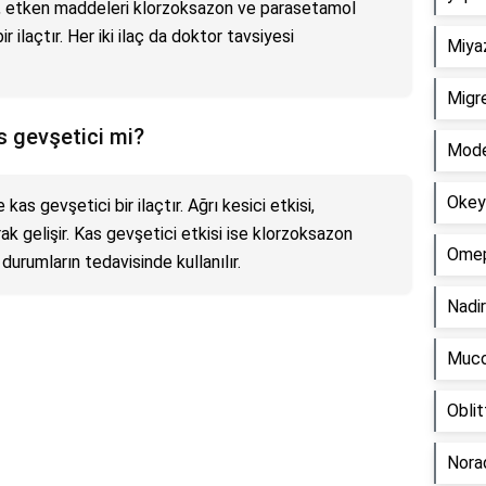
se, etken maddeleri klorzoksazon ve parasetamol
ir ilaçtır. Her iki ilaç da doktor tavsiyesi
Miyaz
Migre
s gevşetici mi?
Moder
Okey 
s gevşetici bir ilaçtır. Ağrı kesici etkisi,
ak gelişir. Kas gevşetici etkisi ise klorzoksazon
Omepr
 durumların tedavisinde kullanılır.
Nadir
Mucov
Oblit
Norad