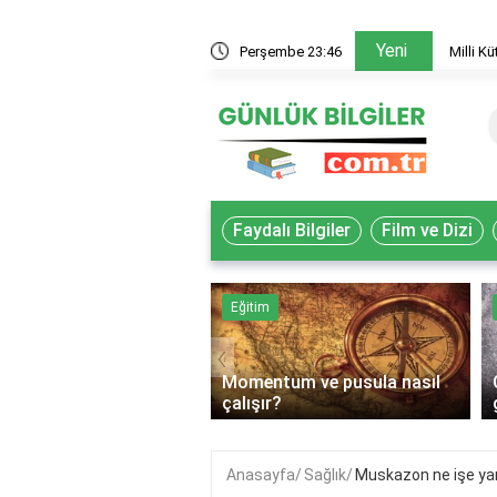
Yeni
 akademisyenler nasıl yararlanır?
Perşembe 23:46
Milli K
Faydalı Bilgiler
Film ve Dizi
k
Eğitim
‹
Momentum ve pusula nasıl
lif gıda ne demek?
çalışır?
Anasayfa
Sağlık
Muskazon ne işe ya