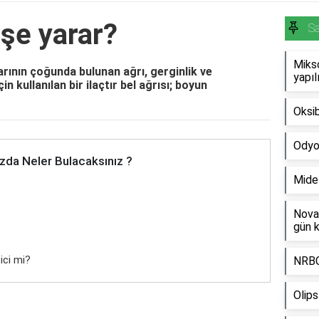
şe yarar?
Sa
Miks
arının çoğunda bulunan ağrı, gerginlik ve
yapıl
n kullanılan bir ilaçtır bel ağrısı; boyun
Oksib
Odyom
zda Neler Bulacaksınız ?
Mide 
Nova
gün k
ici mi?
NRBC
Olips