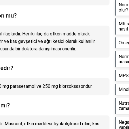
Norm
olur?
on mu?
MR s
nasıl
ilaçlardır. Her iki ilaç da etken madde olarak
ve kas gevşetici ve ağrı kesici olarak kullanılır.
Omega
usunda bir doktora danışılması önerilir.
Norma
arası
edir?
MPS 
0 mg parasetamol ve 250 mg klorzoksazondur.
Minok
Nutr
 mı?
zaman
Negat
r. Muscoril, etkin maddesi tiyokolşikosid olan, kas
yapıl