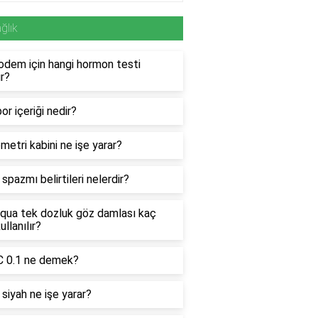
ğlık
odem için hangi hormon testi
ır?
or içeriği nedir?
etri kabini ne işe yarar?
spazmı belirtileri nelerdir?
qua tek dozluk göz damlası kaç
ullanılır?
 0.1 ne demek?
 siyah ne işe yarar?