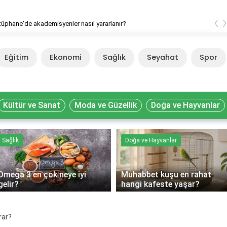
‹
ütüphane'de akademisyenler nasıl yararlanır?
Eğitim
Ekonomi
Sağlık
Seyahat
Spor
Kültür ve Sanat
Moda ve Güzellik
Doğa ve Hayvanlar
Sağlık
Doğa ve Hayvanlar
Omega 3 en çok neye iyi
Muhabbet kuşu en rahat
gelir?
hangi kafeste yaşar?
rar?