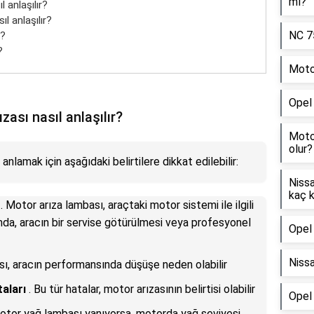
mı?
 anlaşılır?
l anlaşılır?
NC 75
r?
?
Motor
Opel 
ası nasıl anlaşılır?
Motos
olur?
nlamak için aşağıdaki belirtilere dikkat edilebilir:
Niss
kaç 
. Motor arıza lambası, araçtaki motor sistemi ile ilgili
mda, aracın bir servise götürülmesi veya profesyonel
Opel 
Nissa
sı, aracın performansında düşüşe neden olabilir
aları
. Bu tür hatalar, motor arızasının belirtisi olabilir
Opel
otor yağ lambası yanıyorsa, motorda yağ seviyesi