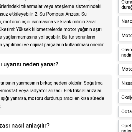
Okme
örlerindeki tıkanmalar veya ateşleme sistemindeki
dura
uz etkileyebilir. 2. Su Pompası Arızası: Su
Nesca
, motorun aşırı ısınmasına ve krank milinin zarar
Tüketimi: Yüksek kilometrelerde motor yağının aşırı
Motos
ce yağlanmamasına yol açabilir. Bu tür sorunların
yapılması ve orijinal parçaların kullanılması önerilir.
Onvo 
nedir
dı uyarısı neden yanar?
Motor
yarısının yanmasının birkaç nedeni olabilir: Soğutma
Niss
rmostat veya radyatör arızası. Elektriksel arızalar.
Oksij
 ışığı yanarsa, motoru durdurup aracı en kısa sürede
.
Octav
sı nasıl anlaşılır?
Opel 
neler