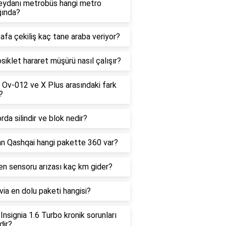
ydanı metrobüs hangi metro
ğında?
fa çekiliş kaç tane araba veriyor?
iklet hararet müşürü nasıl çalışır?
Ov-012 ve X Plus arasındaki fark
?
da silindir ve blok nedir?
an Qashqai hangi pakette 360 var?
en sensoru arızası kaç km gider?
ia en dolu paketi hangisi?
Insignia 1.6 Turbo kronik sorunları
dir?