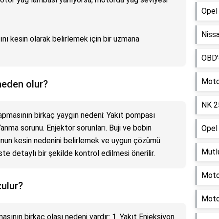
Opel 
Nissa
nı kesin olarak belirlemek için bir uzmana
OBD'd
Moto
neden olur?
NK 25
pmasının birkaç yaygın nedeni: Yakıt pompası
anma sorunu. Enjektör sorunları. Buji ve bobin
Opel 
nunun kesin nedenini belirlemek ve uygun çözümü
Mutlu
te detaylı bir şekilde kontrol edilmesi önerilir.
Motor
ulur?
Moto
asının birkaç olası nedeni vardır: 1. Yakıt Enjeksiyon