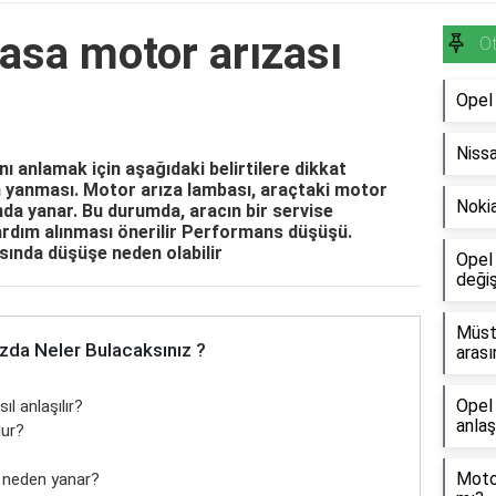
asa motor arızası
O
Opel
Niss
ı anlamak için aşağıdaki belirtilere dikkat
ın yanması. Motor arıza lambası, araçtaki motor
Nokia
unda yanar. Bu durumda, aracın bir servise
rdım alınması önerilir Performans düşüşü.
sında düşüşe neden olabilir
Opel 
değiş
Müsta
zda Neler Bulacaksınız ?
arası
Opel 
l anlaşılır?
anlaş
lur?
Motos
ı neden yanar?