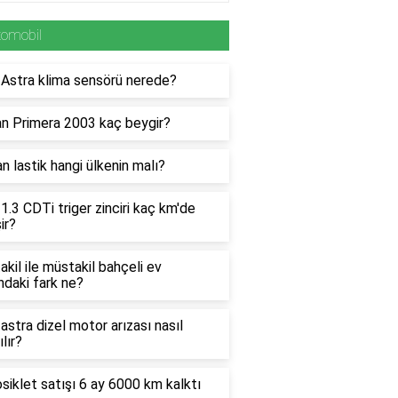
tomobil
 Astra klima sensörü nerede?
an Primera 2003 kaç beygir?
n lastik hangi ülkenin malı?
1.3 CDTi triger zinciri kaç km'de
ir?
kil ile müstakil bahçeli ev
ndaki fark ne?
astra dizel motor arızası nasıl
ılır?
iklet satışı 6 ay 6000 km kalktı