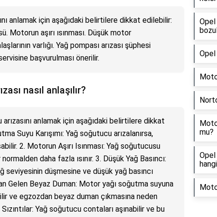
 anlamak için aşağıdaki belirtilere dikkat edilebilir:
Opel
bozu
sü. Motorun aşırı ısınması. Düşük motor
aşlarının varlığı. Yağ pompası arızası şüphesi
Opel 
rvisine başvurulması önerilir.
Motor
ası nasıl anlaşılır?
Nort
rızasını anlamak için aşağıdaki belirtilere dikkat
Motor
mu?
utma Suyu Karışımı: Yağ soğutucu arızalanırsa,
abilir. 2. Motorun Aşırı Isınması: Yağ soğutucusu
Opel 
 normalden daha fazla ısınır. 3. Düşük Yağ Basıncı:
hangi
ağ seviyesinin düşmesine ve düşük yağ basıncı
ozdan Gelen Beyaz Duman: Motor yağı soğutma suyuna
Moto
bilir ve egzozdan beyaz duman çıkmasına neden
 Sızıntılar: Yağ soğutucu contaları aşınabilir ve bu