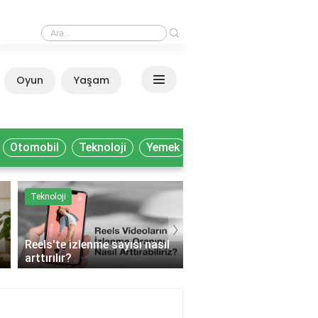
›
Nitelikli işçi ne iş yapar?
Oyun
Yaşam
Anasayfa
Otomobil
Teknoloji
Yemek
Teknoloji
Yemek
›
Reels'te izlenme sayısı nasıl
arttırılır?
Muhtelif gıda ne deme