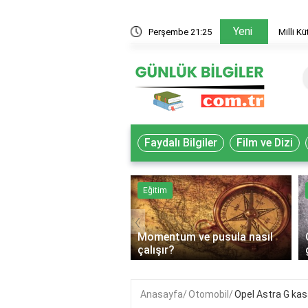
Yeni
e'de akademisyenler nasıl yararlanır?
Perşembe 21:25
Mil
Faydalı Bilgiler
Film ve Dizi
k
Eğitim
‹
Momentum ve pusula nasıl
lif gıda ne demek?
çalışır?
Anasayfa
Otomobil
Opel Astra G kasa