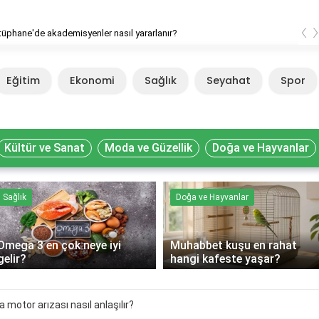
‹
li Kütüphane'de akademisyenler nasıl yararlanır?
Eğitim
Ekonomi
Sağlık
Seyahat
Spor
Kültür ve Sanat
Moda ve Güzellik
Doğa ve Hayvanlar
Sağlık
Doğa ve Hayvanlar
Omega 3 en çok neye iyi
Muhabbet kuşu en rahat
gelir?
hangi kafeste yaşar?
 motor arızası nasıl anlaşılır?