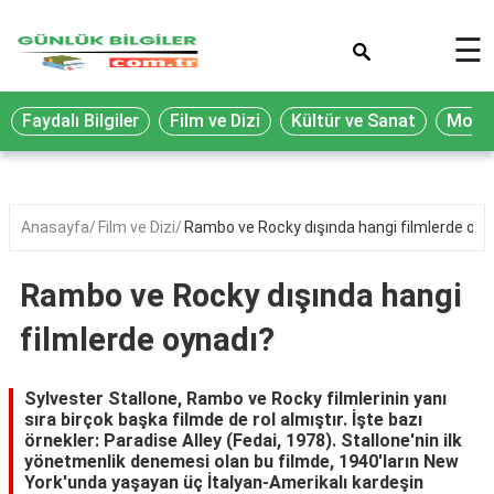
×
☰
Eğitim
Faydalı Bilgiler
Film ve Dizi
Kültür ve Sanat
Moda 
Ekonomi
Sağlık
Seyahat
Anasayfa
Film ve Dizi
Rambo ve Rocky dışında hangi filmlerde oyn
Spor
Rambo ve Rocky dışında hangi
Oyun
filmlerde oynadı?
Yaşam
Hukuk
Sylvester Stallone, Rambo ve Rocky filmlerinin yanı
sıra birçok başka filmde de rol almıştır. İşte bazı
Blog
örnekler: Paradise Alley (Fedai, 1978). Stallone'nin ilk
yönetmenlik denemesi olan bu filmde, 1940'ların New
York'unda yaşayan üç İtalyan-Amerikalı kardeşin