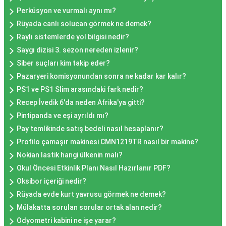
Perküsyon ve vurmalı aynı mı?
Rüyada canlı solucan görmek ne demek?
Raylı sistemlerde yol bilgisi nedir?
Saygı dizisi 3. sezon nereden izlenir?
Siber suçları kim takip eder?
Pazaryeri komisyonundan sonra ne kadar kar kalır?
PS1 ve PS1 Slim arasındaki fark nedir?
Recep İvedik 6'da neden Afrika'ya gitti?
Pintipanda ve eşi ayrıldı mı?
Pay temlikinde satış bedeli nasıl hesaplanır?
Profilo çamaşır makinesi CMN1219TR nasıl bir makine?
Nokian lastik hangi ülkenin malı?
Okul Öncesi Etkinlik Planı Nasıl Hazırlanır PDF?
Oksibor içeriği nedir?
Rüyada evde kurt yavrusu görmek ne demek?
Mülakatta sorulan sorular ortak alan nedir?
Odyometri kabini ne işe yarar?