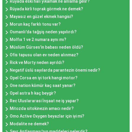
Rüyada eski halı yıkamak ne anlama gelir?
Rüyada kirli toprak görmek ne demek?
Mayasız en güzel ekmek hangisi?
Morun kaç farklı tonu var?
Osmanlı'da tağşiş neden yapılırdı?
Molfıx 1 ve 2 numara aynı mı?
Müslüm Gürses'in babası neden öldü?
Ofis tapusu olan ev neden alınmaz?
Rick ve Morty neden ayrıldı?
Negatif üslü sayılarda parantezin önemi nedir?
Opel Corsa en iyi tork hangi motor?
One nation kömür kaç saat yanar?
Opel astra h kaç beygir?
Rec Uluslararasi İnşaat ne iş yapar?
Mitozda sitokinezin amacı nedir?
Omo Active Oxygen beyazlar için iyi mi?
Modalite ne demek?
Sevr Antlaşması'nın maddeleri nelerdir?