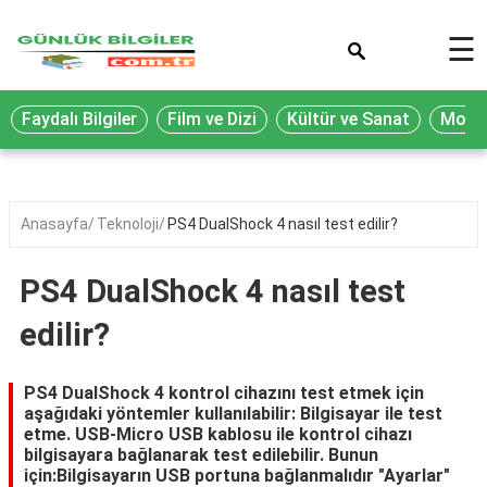
×
☰
Eğitim
Faydalı Bilgiler
Film ve Dizi
Kültür ve Sanat
Moda 
Ekonomi
Sağlık
Seyahat
Anasayfa
Teknoloji
PS4 DualShock 4 nasıl test edilir?
Spor
PS4 DualShock 4 nasıl test
Oyun
edilir?
Yaşam
Hukuk
PS4 DualShock 4 kontrol cihazını test etmek için
aşağıdaki yöntemler kullanılabilir: Bilgisayar ile test
Blog
etme. USB-Micro USB kablosu ile kontrol cihazı
bilgisayara bağlanarak test edilebilir. Bunun
için:Bilgisayarın USB portuna bağlanmalıdır "Ayarlar"