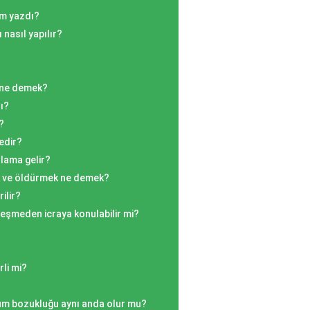
im yazdı?
 nasıl yapılır?
k ne demek?
ı?
?
edir?
lama gelir?
 ve öldürmek ne demek?
ilir?
leşmeden icraya konulabilir mi?
rli mi?
um bozukluğu aynı anda olur mu?