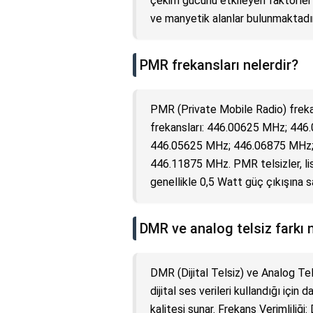
çekim gücünü etkileyen faktörler 
ve manyetik alanlar bulunmaktadır
PMR frekansları nelerdir?
PMR (Private Mobile Radio) freka
frekansları: 446.00625 MHz; 44
446.05625 MHz; 446.06875 MHz;
446.11875 MHz. PMR telsizler, li
genellikle 0,5 Watt güç çıkışına sa
DMR ve analog telsiz farkı 
DMR (Dijital Telsiz) ve Analog Te
dijital ses verileri kullandığı için
kalitesi sunar. Frekans Verimlili