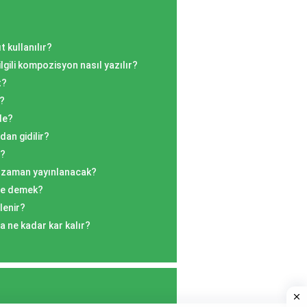
t kullanılır?
 ilgili kompozisyon nasıl yazılır?
t?
u?
de?
dan gidilir?
r?
e zaman yayınlanacak?
ne demek?
lenir?
 ne kadar kar kalır?