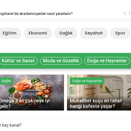
‹
ütüphane'de akademisyenler nasıl yararlanır?
Eğitim
Ekonomi
Sağlık
Seyahat
Spor
Kültür ve Sanat
Moda ve Güzellik
Doğa ve Hayvanlar
Sağlık
Doğa ve Hayvanlar
Omega 3 en çok neye iyi
Muhabbet kuşu en rahat
gelir?
hangi kafeste yaşar?
 kaç kanal?