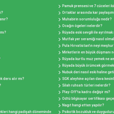
Pamuk prensesi ve 7 cüceleri k
i?
Ortaklar arasında kar paylaşımı
anır?
Muhabirin sorumluluğu nedir?
Ocağın ögeleri nelerdir?
 mı?
Rüyada eski sevgili ile ayrılma
Mutfak yer seramiği nasıl olmal
Pula Hırvatistan'ın neyi meşhur
Mirketlerin en büyük düşmanı n
?
Rüyada kurtlu muz yemek ne an
Rüyada büyük örümcek görmek
Nubuk deri nasıl eski haline getir
k ders alır mı?
SGK aleyhine açılan dava kesin
?
Silah ruhsatı türleri nelerdir?
Play-Off'ta kadro değişir mi?
Odtü bilgisayar sertifikası geçe
Nagıt hangi etten yapılır?
nekleri hangi padişah döneminde
Psikotik bozukluk ve duygudur