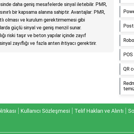
sinde daha geniş mesafelerde sinyal iletebilir. PMR,
Power
ınırlı bir kapsama alanına sahiptir. Avantajlar: PMR,
tlı olması ve kurulum gerektirmemesi gibi
Post
nlarda güçlü sinyal ve geniş menzil sunar.
ığı riski taşır ve beton yapılar içinde zayıf
Robo
inyal zayıflığı ve fazla anten ihtiyacı gerektirir.
POS d
QR co
Redmi
temiz
olitikası
Kullanıcı Sözleşmesi
Telif Hakları ve Alıntı
So