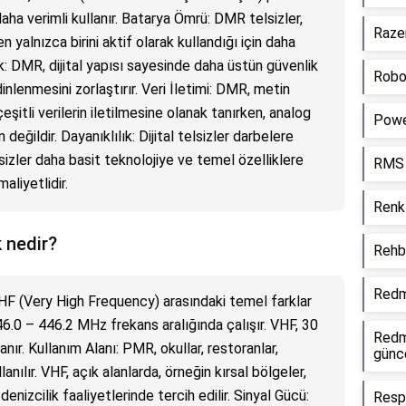
a verimli kullanır. Batarya Ömrü: DMR telsizler,
Razer
n yalnızca birini aktif olarak kullandığı için daha
k: DMR, dijital yapısı sayesinde daha üstün güvenlik
Robot
inlenmesini zorlaştırır. Veri İletimi: DMR, metin
eşitli verilerin iletilmesine olanak tanırken, analog
Powe
 değildir. Dayanıklılık: Dijital telsizler darbelere
lsizler daha basit teknolojiye ve temel özelliklere
RMS d
aliyetlidir.
Renk 
 nedir?
Rehb
Redm
F (Very High Frequency) arasındaki temel farklar
46.0 – 446.2 MHz frekans aralığında çalışır. VHF, 30
Redm
ır. Kullanım Alanı: PMR, okullar, restoranlar,
günc
lanılır. VHF, açık alanlarda, örneğin kırsal bölgeler,
 denizcilik faaliyetlerinde tercih edilir. Sinyal Gücü:
Resp