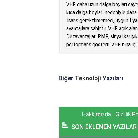
VHF, daha uzun dalga boyları saye
kısa dalga boyları nedeniyle daha s
lisans gerektirmemesi, uygun fiya
avantajlara sahiptir. VHF, açık ala
Dezavantajlar: PMR, sinyal karışıkl
performans gösterir. VHF, bina içi s
Diğer
Teknoloji
Yazıları
Hakkımızda
Gizlilik P
SON EKLENEN YAZILAR