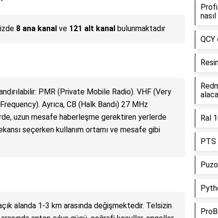
Prof
nasıl
sizde
8 ana kanal
ve
121 alt kanal
bulunmaktadır
QCY e
Resim
Redm
landırılabilir: PMR (Private Mobile Radio). VHF (Very
alac
 Frequency). Ayrıca, CB (Halk Bandı) 27 MHz
lerde, uzun mesafe haberleşme gerektiren yerlerde
Ral 
z frekansı seçerken kullanım ortamı ve mesafe gibi
PTS l
Puzol
Pyth
çık alanda 1-3 km arasında değişmektedir. Telsizin
ProB