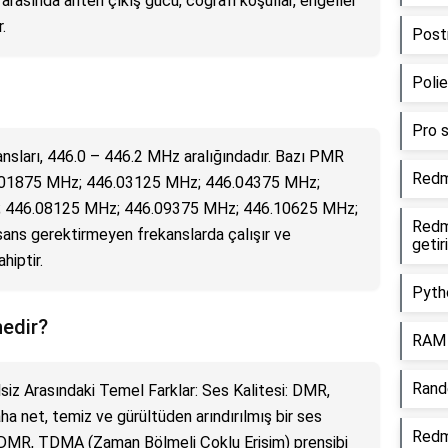
arasında anten çıkış gücü, coğrafi koşullar, engeller
.
Post
Polie
Pro s
nsları, 446.0 – 446.2 MHz aralığındadır. Bazı PMR
Redmi
6.01875 MHz; 446.03125 MHz; 446.04375 MHz;
 446.08125 MHz; 446.09375 MHz; 446.10625 MHz;
Redm
sans gerektirmeyen frekanslarda çalışır ve
getiri
hiptir.
Pytho
nedir?
RAM 
Rande
lsiz Arasındaki Temel Farklar: Ses Kalitesi: DMR,
 daha net, temiz ve gürültüden arındırılmış bir ses
Redm
ği: DMR, TDMA (Zaman Bölmeli Çoklu Erişim) prensibi