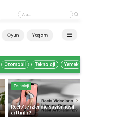
›
Milli Kütüphane'de akademisyenler nasıl yararlanır?
Oyun
Yaşam
Anasayfa
Otomobil
Teknoloji
Yemek
Teknoloji
Yemek
›
Reels'te izlenme sayısı nasıl
arttırılır?
Muhtelif gıda ne deme