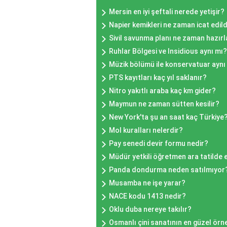
Mersin en iyi şeftali nerede yetişir?
Napier kemikleri ne zaman icat edild
Sivil savunma planı ne zaman hazırl
Ruhlar Bölgesi ve Insidious aynı mı?
Müzik bölümü ile konservatuar aynı
PTS kayıtları kaç yıl saklanır?
Nitro yakıtlı araba kaç km gider?
Maymun ne zaman sütten kesilir?
New York'ta şu an saat kaç Türkiye
Mol kuralları nelerdir?
Pay senedi devir formu nedir?
Müdür yetkili öğretmen ara tatilde e
Panda dondurma neden satılmıyor
Musamba ne işe yarar?
NACE kodu 1413 nedir?
Oklu duba nereye takılır?
Osmanlı çini sanatının en güzel ör