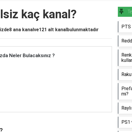
siz kaç kanal?
Te
PTS k
zde8 ana kanalve121 alt kanalbulunmaktadır
Reddi
Renkl
zda Neler Bulacaksınız ?
kullan
Rakut
Pref
mi?
Raylı
PS1 v
?