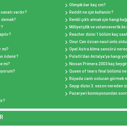
Olimpik bar kaç cm?
sanatı vardır?
Reddit ne için kullanılır?
e demek?
Renkli çıktı almak için hangi kağı
r?
Milliyetçilik ve vatanseverlik ile
pılır?
Reacher dizisi 1 bölüm kaç saa
Onur Can özcan nasıl ünlü old
r mi?
Opel Astra klima sensörü nere
an ödenir?
Polatlı'dan Antalya'ya hangi yol
e mi?
Nissan Primera 2003 kaç beygi
mıyorum?
Queen of tears final bölümü n
Rüyada canlı solucan görmek 
Saygı dizisi 3. sezon nereden iz
Pazaryeri komisyonundan sonra
ir?
R