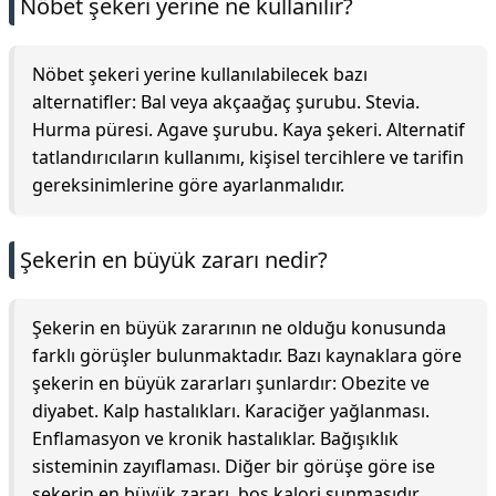
Nöbet şekeri yerine ne kullanılır?
Nöbet şekeri yerine kullanılabilecek bazı
alternatifler: Bal veya akçaağaç şurubu. Stevia.
Hurma püresi. Agave şurubu. Kaya şekeri. Alternatif
tatlandırıcıların kullanımı, kişisel tercihlere ve tarifin
gereksinimlerine göre ayarlanmalıdır.
Şekerin en büyük zararı nedir?
Şekerin en büyük zararının ne olduğu konusunda
farklı görüşler bulunmaktadır. Bazı kaynaklara göre
şekerin en büyük zararları şunlardır: Obezite ve
diyabet. Kalp hastalıkları. Karaciğer yağlanması.
Enflamasyon ve kronik hastalıklar. Bağışıklık
sisteminin zayıflaması. Diğer bir görüşe göre ise
şekerin en büyük zararı, boş kalori sunmasıdır.