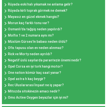
Rüyada eski halı yıkamak ne anlama gelir?
Rüyada kirli toprak görmek ne demek?
Mayasız en güzel ekmek hangisi?
Morun kaç farklı tonu var?
Osmanlı'da tağşiş neden yapılırdı?
Molfıx 1 ve 2 numara aynı mı?
Müslüm Gürses'in babası neden öldü?
Ofis tapusu olan ev neden alınmaz?
Rick ve Morty neden ayrıldı?
Negatif üslü sayılarda parantezin önemi nedir?
Opel Corsa en iyi tork hangi motor?
One nation kömür kaç saat yanar?
Opel astra h kaç beygir?
Rec Uluslararasi İnşaat ne iş yapar?
Mitozda sitokinezin amacı nedir?
Omo Active Oxygen beyazlar için iyi mi?