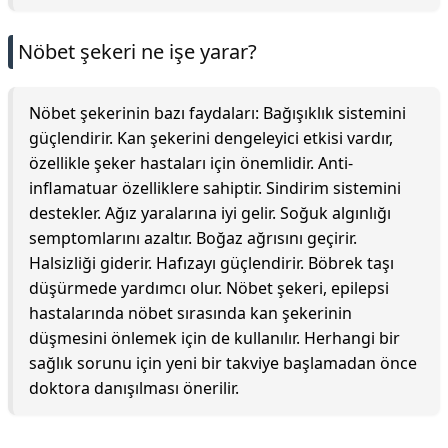
Nöbet şekeri ne işe yarar?
Nöbet şekerinin bazı faydaları: Bağışıklık sistemini
güçlendirir. Kan şekerini dengeleyici etkisi vardır,
özellikle şeker hastaları için önemlidir. Anti-
inflamatuar özelliklere sahiptir. Sindirim sistemini
destekler. Ağız yaralarına iyi gelir. Soğuk algınlığı
semptomlarını azaltır. Boğaz ağrısını geçirir.
Halsizliği giderir. Hafızayı güçlendirir. Böbrek taşı
düşürmede yardımcı olur. Nöbet şekeri, epilepsi
hastalarında nöbet sırasında kan şekerinin
düşmesini önlemek için de kullanılır. Herhangi bir
sağlık sorunu için yeni bir takviye başlamadan önce
doktora danışılması önerilir.