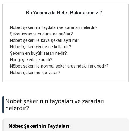
Bu Yazımızda Neler Bulacaksınız ?
Nöbet şekerinin faydaları ve zararları nelerdir?
Şeker insan vücuduna ne sağlar?
Nöbet şekeri ile kaya şekeri aynı mı?
Nöbet şekeri yerine ne kullanılır?
Şekerin en büyük zararı nedir?
Hangi şekerler zararlı?
Nöbet şekeri ile normal şeker arasındaki fark nedir?
Nöbet şekeri ne işe yarar?
Nöbet şekerinin faydaları ve zararları
nelerdir?
Nöbet Şekerinin Faydaları: