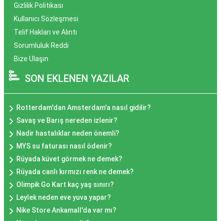
Gizlilik Politikası
Kullanıcı Sözleşmesi
Telif Hakları ve Alıntı
Sorumluluk Reddi
Bize Ulaşın
SON EKLENEN YAZILAR
Rotterdam'dan Amsterdam'a nasıl gidilir?
Savaş ve Barış nereden izlenir?
Nadir hastalıklar neden önemli?
MYS su faturası nasıl ödenir?
Rüyada küvet görmek ne demek?
Rüyada canlı kırmızı renk ne demek?
Olimpik Go Kart kaç yaş sınırı?
Leylek neden eve yuva yapar?
Nike Store Ankamall'da var mı?