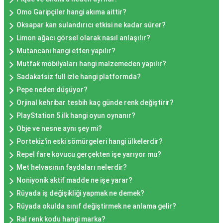
Omo Garipçiler hangi akıma aittir?
Oksapar kan sulandırıcı etkisi ne kadar sürer?
Limon ağacı görsel olarak nasıl anlaşılır?
Mutancanı hangi etten yapılır?
Mutfak mobilyaları hangi malzemeden yapılır?
Sadakatsiz full izle hangi platformda?
Pepe neden düşüyor?
Orjinal kehribar tesbih kaç günde renk değiştirir?
PlayStation 5 ilk hangi oyun oynanır?
Obje ve nesne aynı şey mi?
Portekiz'in eski sömürgeleri hangi ülkelerdir?
Repel fare kovucu gerçekten işe yarıyor mu?
Met helvasının faydaları nelerdir?
Noniyonik aktif madde ne işe yarar?
Rüyada iş değişikliği yapmak ne demek?
Rüyada okulda sınıf değiştirmek ne anlama gelir?
Ral renk kodu hangi marka?