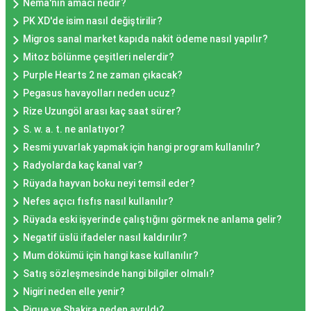
Nema'nın amacı nedir?
PK XD'de isim nasıl değiştirilir?
Migros sanal market kapıda nakit ödeme nasıl yapılır?
Mitoz bölünme çeşitleri nelerdir?
Purple Hearts 2 ne zaman çıkacak?
Pegasus havayolları neden ucuz?
Rize Uzungöl arası kaç saat sürer?
S. w. a. t. ne anlatıyor?
Resmi yuvarlak yapmak için hangi program kullanılır?
Radyolarda kaç kanal var?
Rüyada hayvan boku neyi temsil eder?
Nefes açıcı fısfıs nasıl kullanılır?
Rüyada eski işyerinde çalıştığını görmek ne anlama gelir?
Negatif üslü ifadeler nasıl kaldırılır?
Mum dökümü için hangi kase kullanılır?
Satış sözleşmesinde hangi bilgiler olmalı?
Nigiri neden elle yenir?
Pique ve Shakira neden ayrıldı?