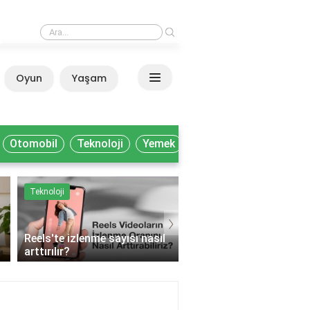
›
Nitelikli işçi ne iş yapar?
Oyun
Yaşam
Anasayfa
Otomobil
Teknoloji
Yemek
Teknoloji
Yemek
›
Reels'te izlenme sayısı nasıl
arttırılır?
Muhtelif gıda ne deme