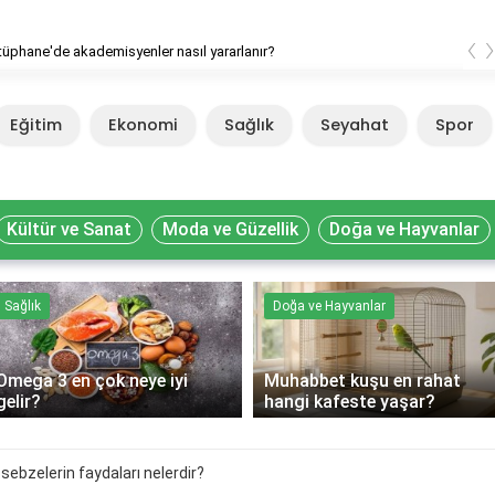
‹
ütüphane'de akademisyenler nasıl yararlanır?
Eğitim
Ekonomi
Sağlık
Seyahat
Spor
Kültür ve Sanat
Moda ve Güzellik
Doğa ve Hayvanlar
Sağlık
Doğa ve Hayvanlar
Omega 3 en çok neye iyi
Muhabbet kuşu en rahat
gelir?
hangi kafeste yaşar?
sebzelerin faydaları nelerdir?