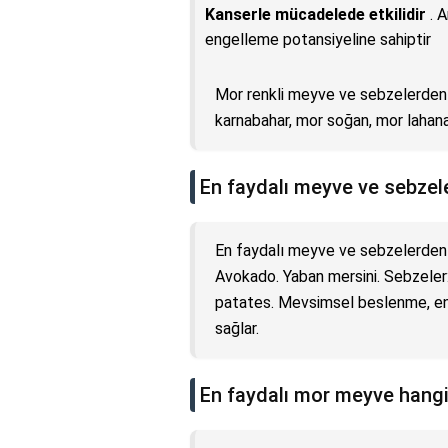
Kanserle mücadelede etkilidir
. A
engelleme potansiyeline sahiptir
Mor renkli meyve ve sebzelerden b
karnabahar, mor soğan, mor lahan
En faydalı meyve ve sebzele
En faydalı meyve ve sebzelerden b
Avokado. Yaban mersini. Sebzeler: 
patates. Mevsimsel beslenme, en
sağlar.
En faydalı mor meyve hangi