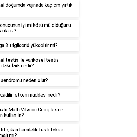
al doğumda vajinada kaç cm yırtık
onucunun iyi mi kötü mü olduğunu
 anlarız?
 3 trigliserid yükseltir mi?
l testis ile varikosel testis
ndaki fark nedir?
sendromu neden olur?
sidilin etken maddesi nedir?
axIn Multi Vitamin Complex ne
 kullanılır?
if çıkan hamilelik testi tekrar
malı mı?