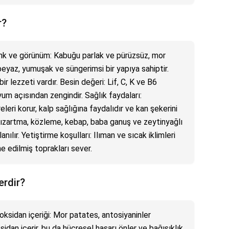
r?
Renk ve görünüm: Kabuğu parlak ve pürüzsüz, mor
beyaz, yumuşak ve süngerimsi bir yapıya sahiptir.
r lezzeti vardır. Besin değeri: Lif, C, K ve B6
m açısından zengindir. Sağlık faydaları:
leri korur, kalp sağlığına faydalıdır ve kan şekerini
: Kızartma, közleme, kebap, baba ganuş ve zeytinyağlı
anılır. Yetiştirme koşulları: Ilıman ve sıcak iklimleri
ne edilmiş toprakları sever.
erdir?
oksidan içeriği: Mor patates, antosiyaninler
dan içerir, bu da hücresel hasarı önler ve bağışıklık