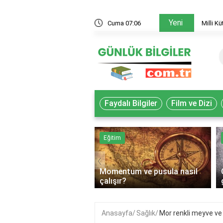
Yeni
 akademisyenler nasıl yararlanır?
Cuma 07:06
Milli K
Faydalı Bilgiler
Film ve Dizi
k
Eğitim
‹
Momentum ve pusula nasıl
lif gıda ne demek?
çalışır?
Anasayfa
Sağlık
Mor renkli meyve ve 