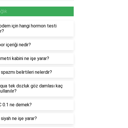
ğlık
odem için hangi hormon testi
ır?
or içeriği nedir?
etri kabini ne işe yarar?
spazmı belirtileri nelerdir?
qua tek dozluk göz damlası kaç
ullanılır?
 0.1 ne demek?
 siyah ne işe yarar?