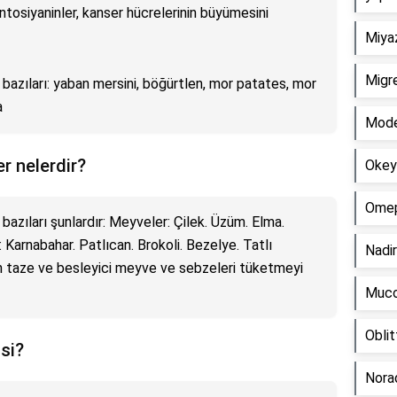
ntosiyaninler, kanser hücrelerinin büyümesini
Miyaz
Migre
azıları: yaban mersini, böğürtlen, mor patates, mor
a
Moder
r nelerdir?
Okey 
Omepr
azıları şunlardır: Meyveler: Çilek. Üzüm. Elma.
Karnabahar. Patlıcan. Brokoli. Bezelye. Tatlı
Nadir
 taze ve besleyici meyve ve sebzeleri tüketmeyi
Mucov
Oblit
si?
Norad