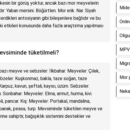
esin bir görüş yoktur, ancak bazı mor meyvelerin
Mide 
dır: Yaban mersini. Böğürtlen. Mor erik. Nar. Siyah
erdikleri antosiyanin gibi bileşenlere bağlıdır ve bu
Onlin
ki etkileri konusunda daha fazla araştırma yapılması
Oligu
MPV 
evsiminde tüketilmeli?
Migr
azı meyve ve sebzeler: İlkbahar: Meyveler: Çilek,
Mor p
Sebzeler: Kuşkonmaz, bakla, taze soğan, taze
Karpuz, kavun, şeftali, kayısı, üzüm. Sebzeler:
Neka
n. Sonbahar: Meyveler: Elma, armut, hurma, kivi.
li, pancar. Kış: Meyveler: Portakal, mandalina,
ıspanak, pırasa, turp. Mevsiminde tüketilen meyve ve
ne sahiptir, bağışıklık sistemini destekler ve