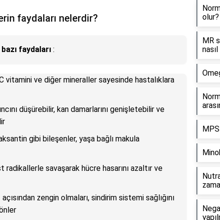
Norm
rin faydaları nelerdir?
olur?
MR s
bazı faydaları
:
nasıl
Omega
 C vitamini ve diğer mineraller sayesinde hastalıklara
Norma
arası
ncını düşürebilir, kan damarlarını genişletebilir ve
ir
MPS 
aksantin gibi bileşenler, yaşa bağlı makula
Minok
t radikallerle savaşarak hücre hasarını azaltır ve
Nutr
zaman
f açısından zengin olmaları, sindirim sistemi sağlığını
Negat
 önler
yapıl