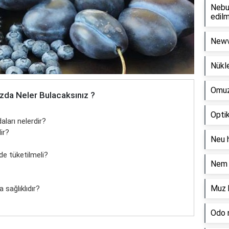
Nebul
edilm
Newvi
Nükle
Omuz 
zda Neler Bulacaksınız ?
Optik
ları nelerdir?
ir?
Neu h
e tüketilmeli?
Nem o
Muz h
sağlıklıdır?
Odo n