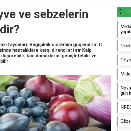
yve ve sebzelerin
Sa
dir?
Miks
yapıl
zı faydaları: Bağışıklık sistemini güçlendirir. C
Oksib
inde hastalıklara karşı direnci artırır Kalp
 düşürebilir, kan damarlarını genişletebilir ve
Odyom
bilir
Mide 
Nova
gün k
NRBC
Olips