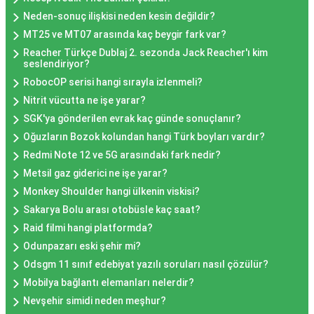
Neden-sonuç ilişkisi neden kesin değildir?
MT25 ve MT07 arasında kaç beygir fark var?
Reacher Türkçe Dublaj 2. sezonda Jack Reacher'ı kim
seslendiriyor?
RobocOP serisi hangi sırayla izlenmeli?
Nitrit vücutta ne işe yarar?
SGK'ya gönderilen evrak kaç günde sonuçlanır?
Oğuzların Bozok kolundan hangi Türk boyları vardır?
Redmi Note 12 ve 5G arasındaki fark nedir?
Metsil gaz giderici ne işe yarar?
Monkey Shoulder hangi ülkenin viskisi?
Sakarya Bolu arası otobüsle kaç saat?
Raid filmi hangi platformda?
Odunpazarı eski şehir mi?
Odsgm 11 sınıf edebiyat yazılı soruları nasıl çözülür?
Mobilya bağlantı elemanları nelerdir?
Nevşehir simidi neden meşhur?