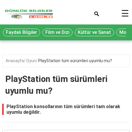
×
☰
Eğitim
Faydalı Bilgiler
Film ve Dizi
Kültür ve Sanat
Moda 
Ekonomi
Sağlık
Seyahat
Anasayfa
Oyun
PlayStation tüm sürümleri uyumlu mu?
Spor
PlayStation tüm sürümleri
Oyun
uyumlu mu?
Yaşam
Hukuk
PlayStation konsollarının tüm sürümleri tam olarak
uyumlu değildir.
Blog