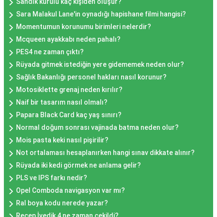
Sandık kurulu kaç kişiden oluşur?
Sara Malakul Lane'in oynadığı hapishane filmi hangisi?
Momentumun korunumu birimleri nelerdir?
Mcqueen ayakkabı neden pahalı?
PES4 ne zaman çıktı?
Rüyada gitmek istediğin yere gidememek neden olur?
Sağlık Bakanlığı personel hakları nasıl korunur?
Motosiklette grenaj neden kırılır?
Naif bir tasarım nasıl olmalı?
Papara Black Card kaç yaş sınırı?
Normal doğum sonrası vajinada batma neden olur?
Mois pasta keki nasıl pişirilir?
Not ortalaması hesaplanırken hangi sınav dikkate alınır?
Rüyada iki kedi görmek ne anlama gelir?
PLS ve IPS farkı nedir?
Opel Comboda navigasyon var mı?
Ral boya kodu nerede yazar?
Recep İvedik 4 ne zaman çekildi?