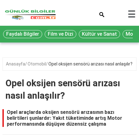
×
☰
Eğitim
Faydalı Bilgiler
Film ve Dizi
Kültür ve Sanat
Moda 
Ekonomi
Sağlık
Seyahat
Anasayfa
Otomobil
Opel oksijen sensörü arızası nasıl anlaşılır?
Spor
Opel oksijen sensörü arızası
Oyun
nasıl anlaşılır?
Yaşam
Hukuk
Opel araçlarda oksijen sensörü arızasının bazı
belirtileri şunlardır: Yakıt tüketiminde artış Motor
Blog
performansında düşüşve düzensiz çalışma