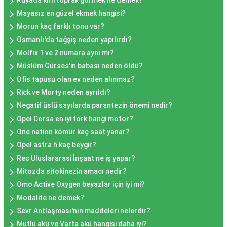
Rüyada kirli toprak görmek ne demek?
Mayasız en güzel ekmek hangisi?
Morun kaç farklı tonu var?
Osmanlı'da tağşiş neden yapılırdı?
Molfıx 1 ve 2 numara aynı mı?
Müslüm Gürses'in babası neden öldü?
Ofis tapusu olan ev neden alınmaz?
Rick ve Morty neden ayrıldı?
Negatif üslü sayılarda parantezin önemi nedir?
Opel Corsa en iyi tork hangi motor?
One nation kömür kaç saat yanar?
Opel astra h kaç beygir?
Rec Uluslararasi İnşaat ne iş yapar?
Mitozda sitokinezin amacı nedir?
Omo Active Oxygen beyazlar için iyi mi?
Modalite ne demek?
Sevr Antlaşması'nın maddeleri nelerdir?
Mutlu akü ve Varta akü hangisi daha iyi?