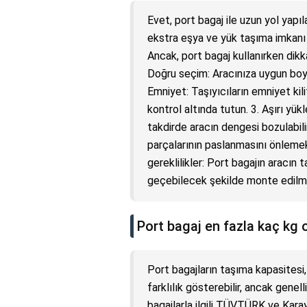
Evet, port bagaj ile uzun yol yapıla
ekstra eşya ve yük taşıma imkanı s
Ancak, port bagaj kullanırken dikk
Doğru seçim: Aracınıza uygun boyu
Emniyet: Taşıyıcıların emniyet kil
kontrol altında tutun. 3. Aşırı yü
takdirde aracın dengesi bozulabilir
parçalarının paslanmasını önlemek i
gereklilikler: Port bagajın arac
geçebilecek şekilde monte edilmes
Port bagaj en fazla kaç kg 
Port bagajların taşıma kapasitesi
farklılık gösterebilir, ancak genel
bagajlarla ilgili TÜVTÜRK ve Kara