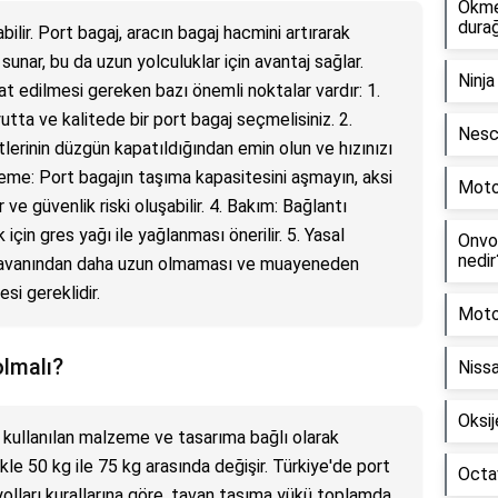
Okme
dura
bilir. Port bagaj, aracın bagaj hacmini artırarak
unar, bu da uzun yolculuklar için avantaj sağlar.
Ninja
at edilmesi gereken bazı önemli noktalar vardır: 1.
tta ve kalitede bir port bagaj seçmelisiniz. 2.
Nesca
itlerinin düzgün kapatıldığından emin olun ve hızınızı
kleme: Port bagajın taşıma kapasitesini aşmayın, aksi
Motos
 ve güvenlik riski oluşabilir. 4. Bakım: Bağlantı
çin gres yağı ile yağlanması önerilir. 5. Yasal
Onvo 
nedir
ın tavanından daha uzun olmaması ve muayeneden
i gereklidir.
Motor
olmalı?
Niss
Oksij
, kullanılan malzeme ve tasarıma bağlı olarak
likle 50 kg ile 75 kg arasında değişir. Türkiye'de port
Octav
yolları kurallarına göre, tavan taşıma yükü toplamda