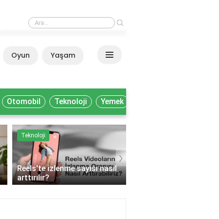
›
Milli Kütüphane'de akademisyenler nasıl yararlanır?
Oyun
Yaşam
Anasayfa
Otomobil
Teknoloji
Yemek
Teknoloji
Yemek
›
Reels'te izlenme sayısı nasıl
arttırılır?
Muhtelif gıda ne deme