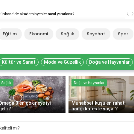
‹
ütüphane'de akademisyenler nasıl yararlanır?
Eğitim
Ekonomi
Sağlık
Seyahat
Spor
Kültür ve Sanat
Moda ve Güzellik
Doğa ve Hayvanlar
Sağlık
Doğa ve Hayvanlar
Omega 3 en çok neye iyi
Muhabbet kuşu en rahat
gelir?
hangi kafeste yaşar?
kaliteli mi?