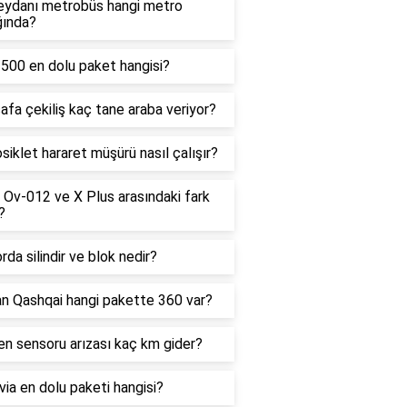
ydanı metrobüs hangi metro
ğında?
 500 en dolu paket hangisi?
fa çekiliş kaç tane araba veriyor?
iklet hararet müşürü nasıl çalışır?
Ov-012 ve X Plus arasındaki fark
?
da silindir ve blok nedir?
an Qashqai hangi pakette 360 var?
en sensoru arızası kaç km gider?
ia en dolu paketi hangisi?