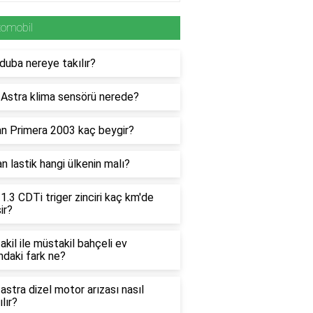
tomobil
duba nereye takılır?
 Astra klima sensörü nerede?
an Primera 2003 kaç beygir?
n lastik hangi ülkenin malı?
1.3 CDTi triger zinciri kaç km'de
ir?
kil ile müstakil bahçeli ev
ndaki fark ne?
astra dizel motor arızası nasıl
ılır?