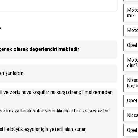
Motos
mı?
?
Motor
Opel 
seçenek olarak değerlendirilmektedir
.
Motos
olur?
ri şunlardır:
Niss
kaç 
li ve zorlu hava koşullarına karşı dirençli malzemeden
Opel 
ncini azaltarak yakıt verimliliğini artırır ve sessiz bir
Nissa
si ile büyük eşyalar için yeterli alan sunar
Opel