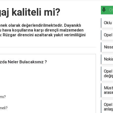
j kaliteli mi?
O
Oklu 
çenek olarak değerlendirilmektedir. Dayanıklı
u hava koşullarına karşı dirençli malzemeden
 Rüzgar direncini azaltarak yakıt verimliliğini
Opel
Niss
Nokia
zda Neler Bulacaksınız ?
Opel 
değiş
Müsta
arası
 mı?
Opel 
meli?
anlaş