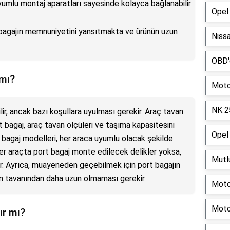
uyumlu montaj aparatları sayesinde kolayca bağlanabilir
Opel 
t bagajın memnuniyetini yansıtmakta ve ürünün uzun
Nissa
OBD'd
 mı?
Moto
NK 25
lir, ancak bazı koşullara uyulması gerekir. Araç tavan
t bagaj, araç tavan ölçüleri ve taşıma kapasitesini
Opel 
 bagaj modelleri, her araca uyumlu olacak şekilde
: Eğer araçta port bagaj monte edilecek delikler yoksa,
Mutlu
bilir. Ayrıca, muayeneden geçebilmek için port bagajın
acın tavanından daha uzun olmaması gerekir.
Motor
Moto
ır mı?