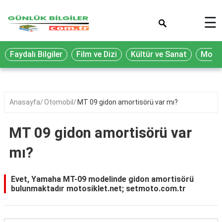
×
☰
Eğitim
Faydalı Bilgiler
Film ve Dizi
Kültür ve Sanat
Moda 
Ekonomi
Sağlık
Seyahat
Anasayfa
Otomobil
MT 09 gidon amortisörü var mı?
Spor
MT 09 gidon amortisörü var
Oyun
mı?
Yaşam
Hukuk
Evet, Yamaha MT-09 modelinde gidon amortisörü
bulunmaktadır motosiklet.net; setmoto.com.tr
Blog