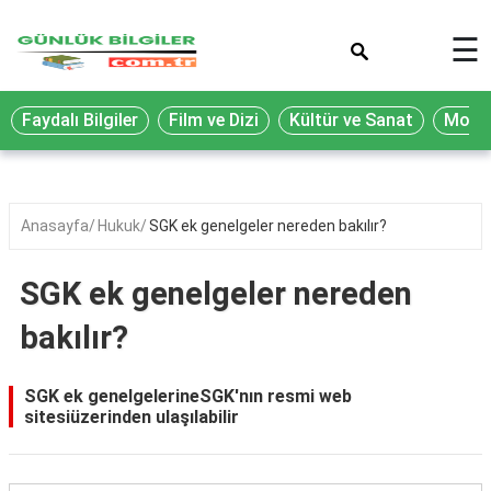
×
☰
Eğitim
Faydalı Bilgiler
Film ve Dizi
Kültür ve Sanat
Moda 
Ekonomi
Sağlık
Seyahat
Anasayfa
Hukuk
SGK ek genelgeler nereden bakılır?
Spor
SGK ek genelgeler nereden
Oyun
bakılır?
Yaşam
Hukuk
SGK ek genelgelerineSGK'nın resmi web
sitesiüzerinden ulaşılabilir
Blog