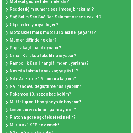
Molekül geometrileri nelerdir?
Reddettiğim numara sesli mesaj bırakır mı?
Sağ Salim Sen Sağ Ben Selamet nerede çekildi?
Obp neden yarıya düşer?
Motosiklet marş motoru rölesi ne işe yarar?
Mum eridiğinde ne olur?
Papaz kaçtı nasıl oynanır?
Orhan Karakoc tekstil ne iş yapar?
Rambo İlk Kan 1 hangi filmden uyarlama?
Nascita takma tırnak kaç yaş üstü?
Nike Air Force 1 9 numara kaç cm?
NVİ randevu değiştirme nasıl yapılır?
Pokemon 10. sezon kaç bölüm?
Mutfak granit hangi boya ile boyanır?
Limon servi ve limon çamı aynı mı?
Platon'a göre aşk felsefesi nedir?
Mutlu akü SFB ne demek?
N1 sınıfı araç kaç aks?