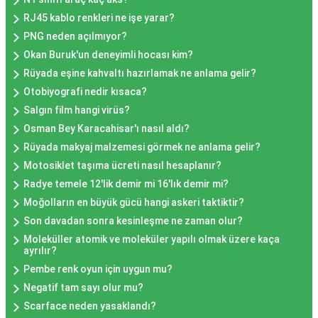
RJ45 kablo renkleri ne işe yarar?
PNG neden açılmıyor?
Okan Buruk'un deneyimli hocası kim?
Rüyada eşine kahvaltı hazırlamak ne anlama gelir?
Otobiyografi nedir kısaca?
Salgın film hangi virüs?
Osman Bey Karacahisar'ı nasıl aldı?
Rüyada makyaj malzemesi görmek ne anlama gelir?
Motosiklet taşıma ücreti nasıl hesaplanır?
Radye temele 12'lik demir mi 16'lık demir mi?
Moğolların en büyük gücü hangi askeri taktiktir?
Son davadan sonra kesinleşme ne zaman olur?
Moleküller atomik ve moleküler yapılı olmak üzere kaça
ayrılır?
Pembe renk oyun için uygun mu?
Negatif tam sayı olur mu?
Scarface neden yasaklandı?