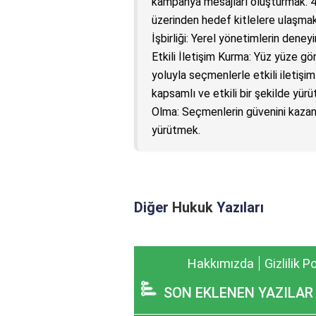
kampanya mesajları oluşturmak. 
üzerinden hedef kitlelere ulaşma
İşbirliği: Yerel yönetimlerin deney
Etkili İletişim Kurma: Yüz yüze gör
yoluyla seçmenlerle etkili iletiş
kapsamlı ve etkili bir şekilde yür
Olma: Seçmenlerin güvenini kazan
yürütmek.
Diğer
Hukuk
Yazıları
Hakkımızda
Gizlilik P
SON EKLENEN YAZILAR