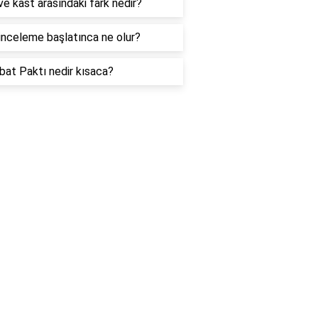
ve kast arasındaki fark nedir?
inceleme başlatınca ne olur?
at Paktı nedir kısaca?