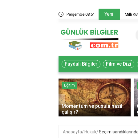
Yeni
 akademisyenler nasıl yararlanır?
Perşembe 08:51
Milli K
Faydalı Bilgiler
Film ve Dizi
k
Eğitim
‹
Momentum ve pusula nasıl
lif gıda ne demek?
çalışır?
Anasayfa
Hukuk
Seçim sandıklarında 