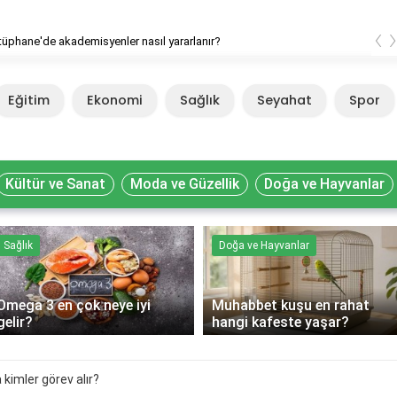
‹
ütüphane'de akademisyenler nasıl yararlanır?
Eğitim
Ekonomi
Sağlık
Seyahat
Spor
Kültür ve Sanat
Moda ve Güzellik
Doğa ve Hayvanlar
Sağlık
Doğa ve Hayvanlar
Omega 3 en çok neye iyi
Muhabbet kuşu en rahat
gelir?
hangi kafeste yaşar?
kimler görev alır?