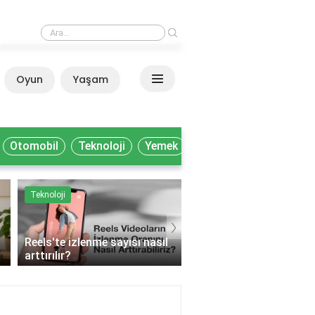
›
Milli Kütüphane'de akademisyenler nasıl yararlanır?
Oyun
Yaşam
Anasayfa
Otomobil
Teknoloji
Yemek
Teknoloji
Yemek
›
Reels'te izlenme sayısı nasıl
arttırılır?
Muhtelif gıda ne deme