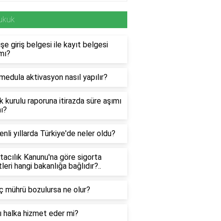
ukuk
şe giriş belgesi ile kayıt belgesi
mı?
edula aktivasyon nasıl yapılır?
k kurulu raporuna itirazda süre aşımı
ı?
nli yıllarda Türkiye'de neler oldu?
tacılık Kanunu'na göre sigorta
tleri hangi bakanlığa bağlıdır?..
ç mührü bozulursa ne olur?
 halka hizmet eder mi?