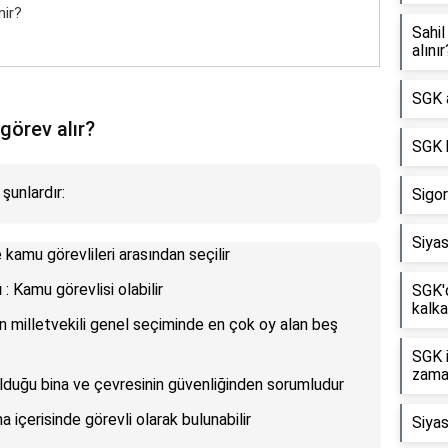
nir?
Sahil
alınır
SGK a
görev alır?
SGK 
şunlardır:
Sigor
Siyas
e kamu görevlileri arasından seçilir
ı
: Kamu görevlisi olabilir
SGK'
kalka
n milletvekili genel seçiminde en çok oy alan beş
SGK i
zama
ulduğu bina ve çevresinin güvenliğinden sorumludur
a içerisinde görevli olarak bulunabilir
Siyas