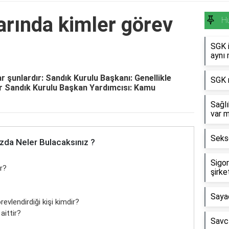
arında kimler görev
H
SGK i
aynı 
r şunlardır: Sandık Kurulu Başkanı: Genellikle
SGK m
ir Sandık Kurulu Başkan Yardımcısı: Kamu
Sağlı
var m
Sekse
zda Neler Bulacaksınız ?
Sigor
ır?
şirke
Saya
revlendirdiği kişi kimdir?
aittir?
Savcı