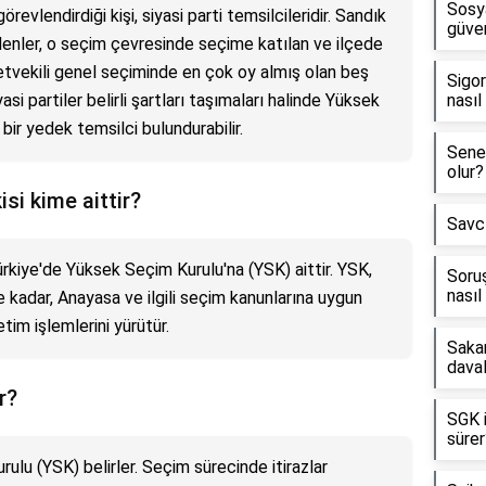
Sosya
örevlendirdiği kişi, siyasi parti temsilcileridir. Sandık
güven
edenler, o seçim çevresinde seçime katılan ve ilçede
letvekili genel seçiminde en çok oy almış olan beş
Sigor
iyasi partiler belirli şartları taşımaları halinde Yüksek
nasıl
bir yedek temsilci bulundurabilir.
Sene
olur?
si kime aittir?
Savcı
kiye'de Yüksek Seçim Kurulu'na (YSK) aittir. YSK,
Soru
nasıl
 kadar, Anayasa ve ilgili seçim kanunlarına uygun
im işlemlerini yürütür.
Saka
daval
r?
SGK i
sürer
u (YSK) belirler. Seçim sürecinde itirazlar