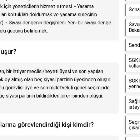
k için yöneticilerin hizmet etmesi. - Yasama
Senat
alan koltukları doldurmak ve yasama sürecinin
r). - Siyasi dengenin değişmesi: Yeni bir siyasi denge
Savu
Bakan
eki gücünü belirlemek.
Sendi
luşur?
SGK i
kullan
an, bir ihtiyar meclisi/heyeti üyesi ve son yapılan
k oy almış olan beş siyasi partinin üyesinden oluşur.
SGK 
yerin
amu görevlisi üye ve son milletvekili genel seçiminde
siyasi partinin bildirdikleri birer isimden oluşur.
Sağlı
istey
Seçim
llarına görevlendirdiği kişi kimdir?
çıkar