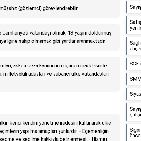
Sayış
a müşahit (gözlemci) görevlendirebilir
Satış
yeni
ye Cumhuriyeti vatandaşı olmak, 18 yaşını doldurmuş
 üyeliğine sahip olmamak gibi şartlar aranmaktadır
Sağl
düşe
SGK 
emurları, askeri ceza kanununun üçüncü maddesinde
eri, milletvekili adayları ve yabancı ülke vatandaşları
SMMM 
Siyas
Sayış
çalış
lkın kendi kendini yönetme iradesini kullanarak ülke
Sigo
Seçimlerin yapılma amaçları şunlardır: - Egemenliğin
öncel
n seçme ve seçilme hakkıyla belirlenmesi. - Hizmet