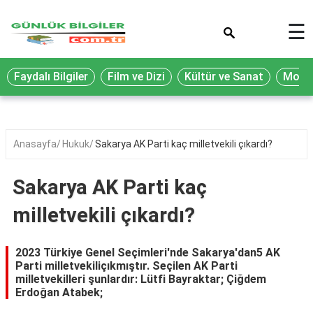
×
☰
Eğitim
Faydalı Bilgiler
Film ve Dizi
Kültür ve Sanat
Moda 
Ekonomi
Sağlık
Seyahat
Anasayfa
Hukuk
Sakarya AK Parti kaç milletvekili çıkardı?
Spor
Sakarya AK Parti kaç
Oyun
milletvekili çıkardı?
Yaşam
Hukuk
2023 Türkiye Genel Seçimleri'nde Sakarya'dan5 AK
Parti milletvekiliçıkmıştır. Seçilen AK Parti
Blog
milletvekilleri şunlardır: Lütfi Bayraktar; Çiğdem
Erdoğan Atabek;