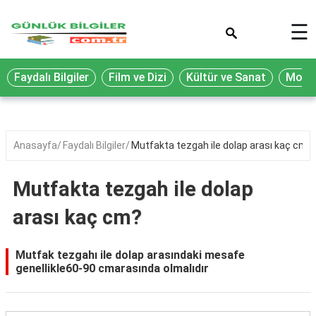
×
☰
Eğitim
Faydalı Bilgiler
Film ve Dizi
Kültür ve Sanat
Moda 
Ekonomi
Sağlık
Seyahat
Anasayfa
Faydalı Bilgiler
Mutfakta tezgah ile dolap arası kaç cm?
Spor
Mutfakta tezgah ile dolap
Oyun
arası kaç cm?
Yaşam
Hukuk
Mutfak tezgahı ile dolap arasındaki mesafe
genellikle60-90 cmarasında olmalıdır
Blog