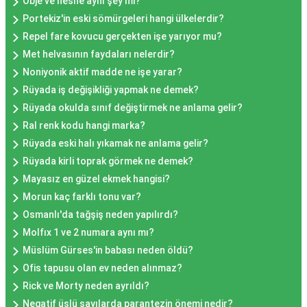
Obje ve nesne aynı şey mi?
Portekiz'in eski sömürgeleri hangi ülkelerdir?
Repel fare kovucu gerçekten işe yarıyor mu?
Met helvasının faydaları nelerdir?
Noniyonik aktif madde ne işe yarar?
Rüyada iş değişikliği yapmak ne demek?
Rüyada okulda sınıf değiştirmek ne anlama gelir?
Ral renk kodu hangi marka?
Rüyada eski halı yıkamak ne anlama gelir?
Rüyada kirli toprak görmek ne demek?
Mayasız en güzel ekmek hangisi?
Morun kaç farklı tonu var?
Osmanlı'da tağşiş neden yapılırdı?
Molfıx 1 ve 2 numara aynı mı?
Müslüm Gürses'in babası neden öldü?
Ofis tapusu olan ev neden alınmaz?
Rick ve Morty neden ayrıldı?
Negatif üslü sayılarda parantezin önemi nedir?