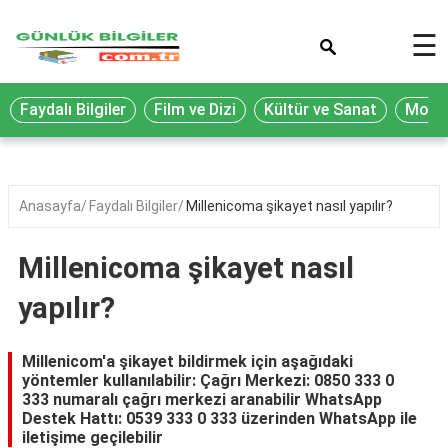
×
☰
Eğitim
Faydalı Bilgiler
Film ve Dizi
Kültür ve Sanat
Moda 
Ekonomi
Sağlık
Seyahat
Anasayfa
Faydalı Bilgiler
Millenicoma şikayet nasıl yapılır?
Spor
Millenicoma şikayet nasıl
Oyun
yapılır?
Yaşam
Hukuk
Millenicom'a şikayet bildirmek için aşağıdaki
yöntemler kullanılabilir: Çağrı Merkezi: 0850 333 0
Blog
333 numaralı çağrı merkezi aranabilir WhatsApp
Destek Hattı: 0539 333 0 333 üzerinden WhatsApp ile
iletişime geçilebilir