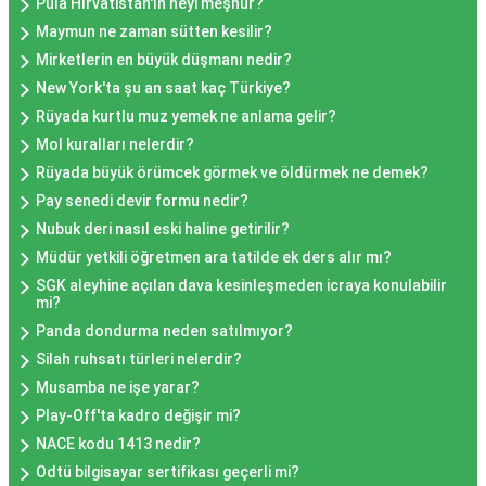
Pula Hırvatistan'ın neyi meşhur?
Maymun ne zaman sütten kesilir?
Mirketlerin en büyük düşmanı nedir?
New York'ta şu an saat kaç Türkiye?
Rüyada kurtlu muz yemek ne anlama gelir?
Mol kuralları nelerdir?
Rüyada büyük örümcek görmek ve öldürmek ne demek?
Pay senedi devir formu nedir?
Nubuk deri nasıl eski haline getirilir?
Müdür yetkili öğretmen ara tatilde ek ders alır mı?
SGK aleyhine açılan dava kesinleşmeden icraya konulabilir
mi?
Panda dondurma neden satılmıyor?
Silah ruhsatı türleri nelerdir?
Musamba ne işe yarar?
Play-Off'ta kadro değişir mi?
NACE kodu 1413 nedir?
Odtü bilgisayar sertifikası geçerli mi?