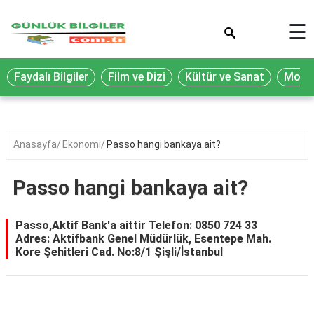
×
☰
Eğitim
Faydalı Bilgiler
Film ve Dizi
Kültür ve Sanat
Moda 
Ekonomi
Sağlık
Seyahat
Anasayfa
Ekonomi
Passo hangi bankaya ait?
Spor
Passo hangi bankaya ait?
Oyun
Yaşam
Passo,Aktif Bank'a aittir Telefon: 0850 724 33
Adres: Aktifbank Genel Müdürlük, Esentepe Mah.
Hukuk
Kore Şehitleri Cad. No:8/1 Şişli/İstanbul
Blog