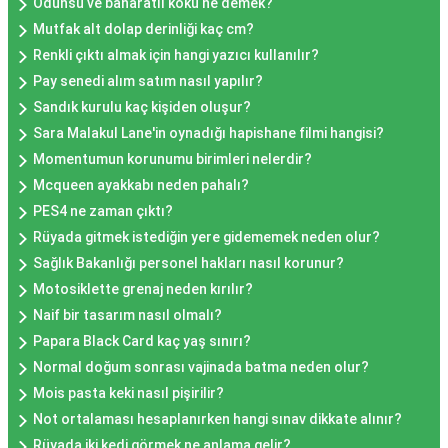
Odunsu ve baharatlı koku ne demek?
Mutfak alt dolap derinliği kaç cm?
Renkli çıktı almak için hangi yazıcı kullanılır?
Pay senedi alım satım nasıl yapılır?
Sandık kurulu kaç kişiden oluşur?
Sara Malakul Lane'in oynadığı hapishane filmi hangisi?
Momentumun korunumu birimleri nelerdir?
Mcqueen ayakkabı neden pahalı?
PES4 ne zaman çıktı?
Rüyada gitmek istediğin yere gidememek neden olur?
Sağlık Bakanlığı personel hakları nasıl korunur?
Motosiklette grenaj neden kırılır?
Naif bir tasarım nasıl olmalı?
Papara Black Card kaç yaş sınırı?
Normal doğum sonrası vajinada batma neden olur?
Mois pasta keki nasıl pişirilir?
Not ortalaması hesaplanırken hangi sınav dikkate alınır?
Rüyada iki kedi görmek ne anlama gelir?