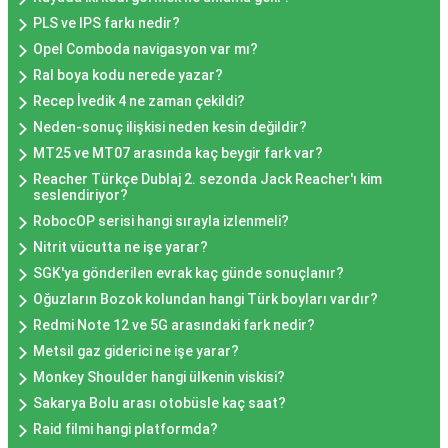
PLS ve IPS farkı nedir?
Opel Comboda navigasyon var mı?
Ral boya kodu nerede yazar?
Recep İvedik 4 ne zaman çekildi?
Neden-sonuç ilişkisi neden kesin değildir?
MT25 ve MT07 arasında kaç beygir fark var?
Reacher Türkçe Dublaj 2. sezonda Jack Reacher'ı kim
seslendiriyor?
RobocOP serisi hangi sırayla izlenmeli?
Nitrit vücutta ne işe yarar?
SGK'ya gönderilen evrak kaç günde sonuçlanır?
Oğuzların Bozok kolundan hangi Türk boyları vardır?
Redmi Note 12 ve 5G arasındaki fark nedir?
Metsil gaz giderici ne işe yarar?
Monkey Shoulder hangi ülkenin viskisi?
Sakarya Bolu arası otobüsle kaç saat?
Raid filmi hangi platformda?