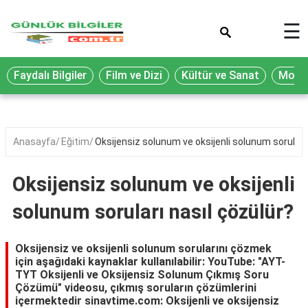
×
☰
Eğitim
Faydalı Bilgiler
Film ve Dizi
Kültür ve Sanat
Moda 
Ekonomi
Sağlık
Seyahat
Anasayfa
Eğitim
Oksijensiz solunum ve oksijenli solunum soruları 
Spor
Oksijensiz solunum ve oksijenli
Oyun
solunum soruları nasıl çözülür?
Yaşam
Hukuk
Oksijensiz ve oksijenli solunum sorularını çözmek
için aşağıdaki kaynaklar kullanılabilir: YouTube: "AYT-
Blog
TYT Oksijenli ve Oksijensiz Solunum Çıkmış Soru
Çözümü" videosu, çıkmış soruların çözümlerini
içermektedir sinavtime.com: Oksijenli ve oksijensiz