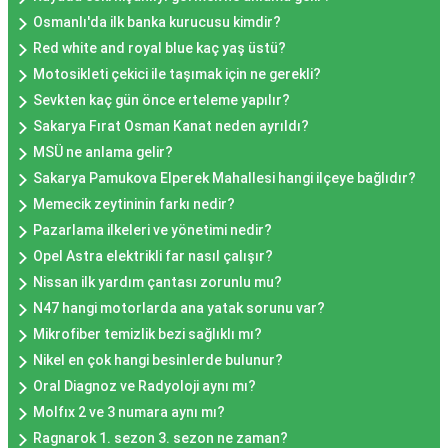
Osmanlı'da ilk banka kurucusu kimdir?
Red white and royal blue kaç yaş üstü?
Motosikleti çekici ile taşımak için ne gerekli?
Sevkten kaç gün önce erteleme yapılır?
Sakarya Fırat Osman Kanat neden ayrıldı?
MSÜ ne anlama gelir?
Sakarya Pamukova Elperek Mahallesi hangi ilçeye bağlıdır?
Memecik zeytininin farkı nedir?
Pazarlama ilkeleri ve yönetimi nedir?
Opel Astra elektrikli far nasıl çalışır?
Nissan ilk yardım çantası zorunlu mu?
N47 hangi motorlarda ana yatak sorunu var?
Mikrofiber temizlik bezi sağlıklı mı?
Nikel en çok hangi besinlerde bulunur?
Oral Diagnoz ve Radyoloji aynı mı?
Molfıx 2 ve 3 numara aynı mı?
Ragnarok 1. sezon 3. sezon ne zaman?