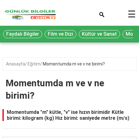
×
☰
Eğitim
Faydalı Bilgiler
Film ve Dizi
Kültür ve Sanat
Moda 
Ekonomi
Sağlık
Seyahat
Anasayfa
Eğitim
Momentumda m ve v ne birimi?
Spor
Momentumda m ve v ne
Oyun
birimi?
Yaşam
Hukuk
Momentumda "m" kütle, "v" ise hızın birimidir Kütle
birimi: kilogram (kg) Hız birimi: saniyede metre (m/s)
Blog