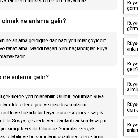
Rüya tabirleri bilimsel temellere dayanmaz.
Rüyad
görm
a olmak ne anlama gelir?
Rüyad
görm
ın ne anlama geldiğine dair bazı yorumlar şöyledir:
Rüya
ve rahatlama. Maddi başarı. Yeni başlangıçlar. Rüya
anlam
anmamaktadır.
Rüya
gelir
 ne anlama gelir?
Rüya
aliml
 şekillerde yorumlanabilir: Olumlu Yorumlar: Rüya
Rüya
rılar elde edeceğine ve maddi sorunlarını
dem
e mutlu ve huzurlu bir hayat sürüleceğini ve sağlık
bilir. Sosyal çevrede yeni bağlantılar kurulacağını
Rüya
ğini simgeleyebilir. Olumsuz Yorumlar: Gerçek
anlam
ması olabilir ve bu sorunların çözülmesi gerektiğini