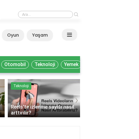
›
Milli Kütüphane'de akademisyenler nasıl yararlanır?
Oyun
Yaşam
Anasayfa
Otomobil
Teknoloji
Yemek
Teknoloji
Yemek
›
Reels'te izlenme sayısı nasıl
arttırılır?
Muhtelif gıda ne deme