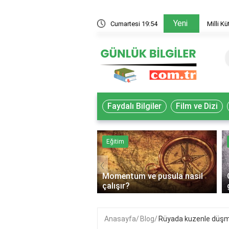
Yeni
 akademisyenler nasıl yararlanır?
Cumartesi 19:54
Milli K
Faydalı Bilgiler
Film ve Dizi
k
Eğitim
‹
Momentum ve pusula nasıl
lif gıda ne demek?
çalışır?
Anasayfa
Blog
Rüyada kuzenle düşm