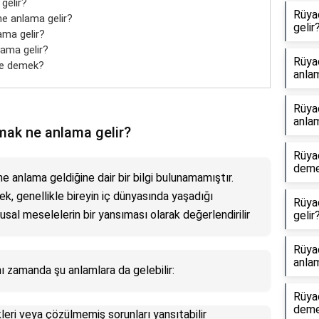
gelir?
Rüyad
ne anlama gelir?
gelir
ma gelir?
ama gelir?
Rüya
ne demek?
anlam
Rüya
anlam
ak ne anlama gelir?
Rüya
dem
anlama geldiğine dair bir bilgi bulunamamıştır.
, genellikle bireyin iç dünyasında yaşadığı
Rüya
al meselelerin bir yansıması olarak değerlendirilir
gelir
Rüya
anlam
 zamanda şu anlamlara da gelebilir:
Rüyad
dem
ikleri veya çözülmemiş sorunları yansıtabilir