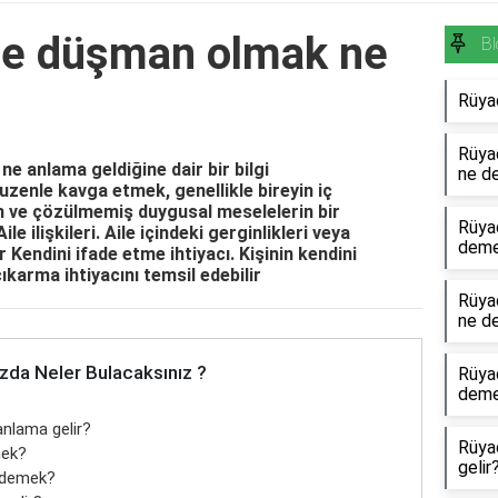
le düşman olmak ne
Bl
Rüyad
Rüya
 anlama geldiğine dair bir bilgi
ne d
zenle kavga etmek, genellikle bireyin iç
n ve çözülmemiş duygusal meselelerin bir
Rüya
le ilişkileri. Aile içindeki gerginlikleri veya
dem
 Kendini ifade etme ihtiyacı. Kişinin kendini
ıkarma ihtiyacını temsil edebilir
Rüyad
ne d
zda Neler Bulacaksınız ?
Rüya
dem
nlama gelir?
Rüya
mek?
gelir
 demek?