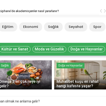
‹
ütüphane'de akademisyenler nasıl yararlanır?
Eğitim
Ekonomi
Sağlık
Seyahat
Spor
Kültür ve Sanat
Moda ve Güzellik
Doğa ve Hayvanlar
Sağlık
Doğa ve Hayvanlar
Omega 3 en çok neye iyi
Muhabbet kuşu en rahat
gelir?
hangi kafeste yaşar?
an olmak ne anlama gelir?