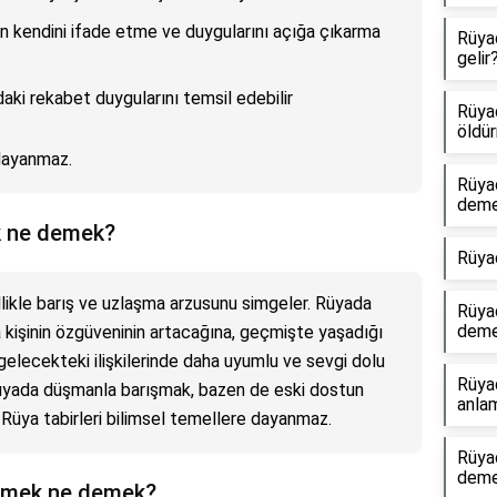
nin kendini ifade etme ve duygularını açığa çıkarma
Rüya
gelir
daki rekabet duygularını temsil edebilir
Rüya
öldü
 dayanmaz.
Rüya
dem
k ne demek?
Rüya
ikle barış ve uzlaşma arzusunu simgeler. Rüyada
Rüya
dem
kişinin özgüveninin artacağına, geçmişte yaşadığı
elecekteki ilişkilerinde daha uyumlu ve sevgi dolu
Rüya
 rüyada düşmanla barışmak, bazen de eski dostun
anlam
 Rüya tabirleri bilimsel temellere dayanmaz.
Rüya
dem
rmek ne demek?