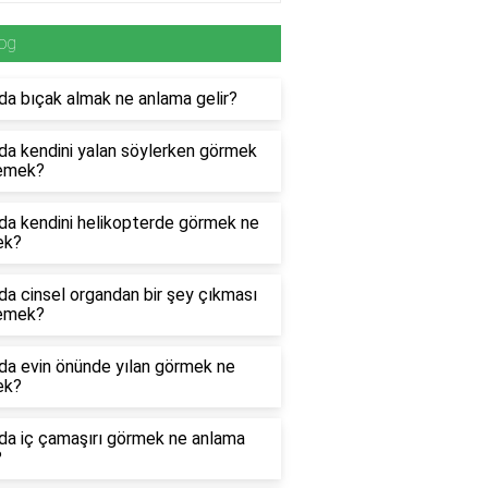
og
a bıçak almak ne anlama gelir?
da kendini yalan söylerken görmek
emek?
da kendini helikopterde görmek ne
ek?
a cinsel organdan bir şey çıkması
emek?
da evin önünde yılan görmek ne
ek?
da iç çamaşırı görmek ne anlama
?