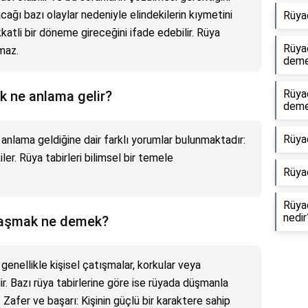
cağı bazı olaylar nedeniyle elindekilerin kıymetini
Rüya
atli bir döneme gireceğini ifade edebilir. Rüya
Rüya
maz.
dem
Rüya
k ne anlama gelir?
dem
Rüya
nlama geldiğine dair farklı yorumlar bulunmaktadır:
kiler. Rüya tabirleri bilimsel bir temele
Rüya
Rüya
nedir
laşmak ne demek?
enellikle kişisel çatışmalar, korkular veya
ilir. Bazı rüya tabirlerine göre ise rüyada düşmanla
 Zafer ve başarı: Kişinin güçlü bir karaktere sahip